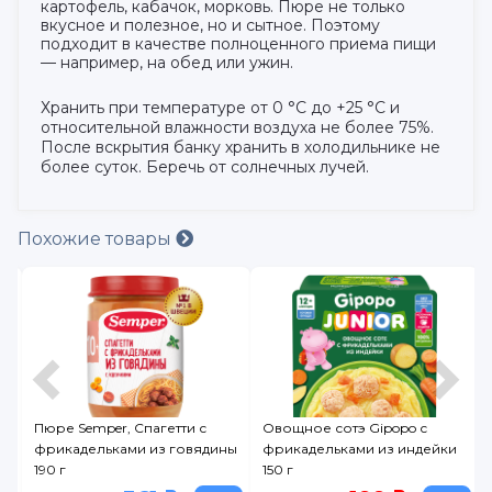
картофель, кабачок, морковь. Пюре не только
вкусное и полезное, но и сытное. Поэтому
подходит в качестве полноценного приема пищи
— например, на обед или ужин.
Хранить при температуре от 0 °С до +25 °С и
относительной влажности воздуха не более 75%.
После вскрытия банку хранить в холодильнике не
более суток. Беречь от солнечных лучей.
Похожие товары
Пюре Semper, Спагетти с
Овощное сотэ Gipopo с
ны
фрикадельками из говядины
фрикадельками из индейки
190 г
150 г