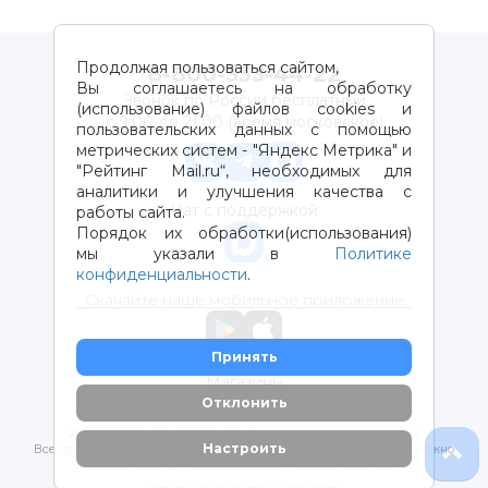
Продолжая пользоваться сайтом,
8-800-333-44-22
Вы соглашаетесь на обработку
Звонок по России бесплатный
(использование) файлов cookies и
с 9:00 до 21:00 (время московское)
пользовательских данных с помощью
метрических систем - "Яндекс Метрика" и
"Рейтинг Mail.ru“, необходимых для
аналитики и улучшения качества с
Чат с поддержкой
работы сайта.
Порядок их обработки(использования)
мы указали в
Политике
конфиденциальности
.
Скачайте наше мобильное приложение
Принять
Магазины
Отклонить
2012-2026 © ООО "ВОТОНЯ". Детские товары с доставкой
Настроить
Все права защищены. Любое использование материалов возможно
только с письменного разрешения владельцев сайта.