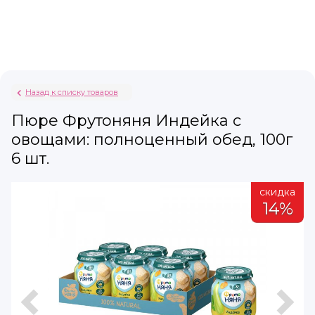
Назад к списку товаров
Пюре Фрутоняня Индейка с
овощами: полноценный обед, 100г
6 шт.
а
скидка
%
14%