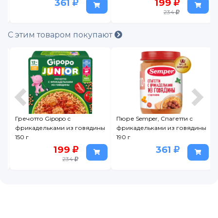
361
199
234
С этим товаром покупают
с
Гречотто Gipopo с
Пюре Semper, Спагетти с
фрикадельками из говядины
фрикадельками из говядины
150 г
190 г
199
361
234