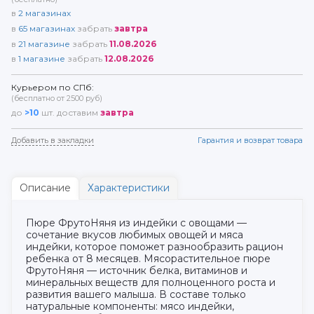
в
2
магазинах
в
65
магазинах
забрать
завтра
в
21
магазине
забрать
11.08.2026
в
1
магазине
забрать
12.08.2026
Курьером по СПб:
(бесплатно от 2500 руб)
до
>10
шт. доставим
завтра
Добавить в закладки
Гарантия и возврат товара
Описание
Характеристики
Пюре ФрутоНяня из индейки с овощами —
сочетание вкусов любимых овощей и мяса
индейки, которое поможет разнообразить рацион
ребенка от 8 месяцев. Мясорастительное пюре
ФрутоНяня — источник белка, витаминов и
минеральных веществ для полноценного роста и
развития вашего малыша. В составе только
натуральные компоненты: мясо индейки,