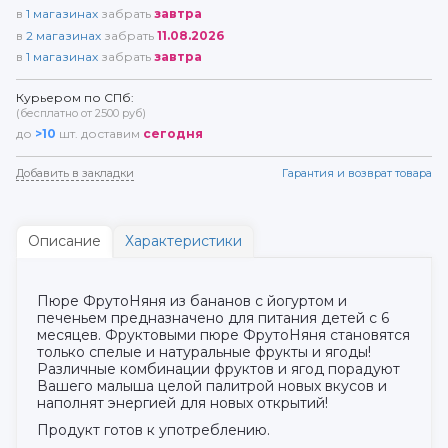
в
1
магазинах
забрать
завтра
в
2
магазинах
забрать
11.08.2026
в
1
магазинах
забрать
завтра
Курьером по СПб:
(бесплатно от 2500 руб)
до
>10
шт. доставим
сегодня
Добавить в закладки
Гарантия и возврат товара
Описание
Характеристики
Пюре ФрутоНяня из бананов с йогуртом и
печеньем предназначено для питания детей с 6
месяцев. Фруктовыми пюре ФрутоНяня становятся
только спелые и натуральные фрукты и ягоды!
Различные комбинации фруктов и ягод порадуют
Вашего малыша целой палитрой новых вкусов и
наполнят энергией для новых открытий!
Продукт готов к употреблению.