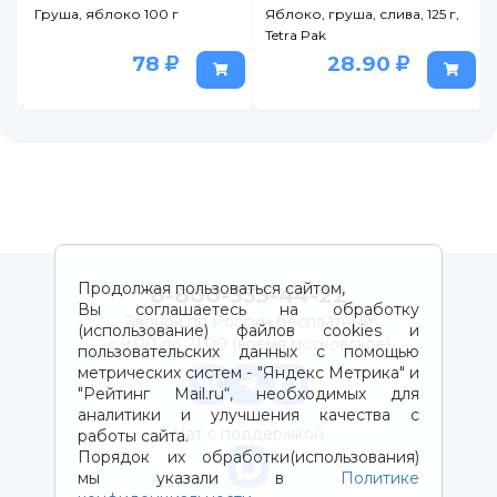
Груша, яблоко 100 г
Яблоко, груша, слива, 125 г,
Tetra Pak
78
28.90
Продолжая пользоваться сайтом,
8-800-333-44-22
Вы соглашаетесь на обработку
Звонок по России бесплатный
(использование) файлов cookies и
с 9:00 до 21:00 (время московское)
пользовательских данных с помощью
метрических систем - "Яндекс Метрика" и
"Рейтинг Mail.ru“, необходимых для
аналитики и улучшения качества с
Чат с поддержкой
работы сайта.
Порядок их обработки(использования)
мы указали в
Политике