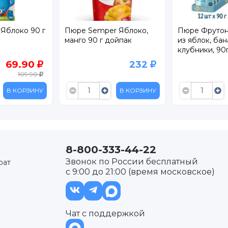
 Яблоко 90 г
Пюре Semper Яблоко,
Пюре Фрутон
манго 90 г дойпак
из яблок, бан
клубники, 90г
69.90
232
109.90
В КОРЗИНУ
В КОРЗИНУ
8-800-333-44-22
Звонок по России бесплатный
рат
с 9:00 до 21:00 (время московское)
Чат с поддержкой