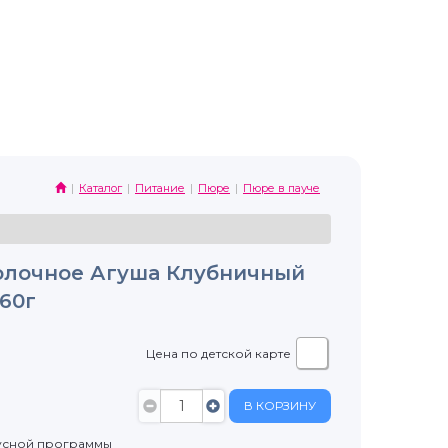
Каталог
Питание
Пюре
Пюре в пауче
олочное Агуша Клубничный
160г
Цена по детской карте
В КОРЗИНУ
усной программы