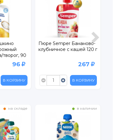
шкино
Пюре Semper Бананово-
Пюре Nestle 
рожный
клубничное с кашей 120 г
банан 90 г, па
/творог, 90
96
267
В КОРЗИНУ
В КОРЗИНУ
на складе
в наличии