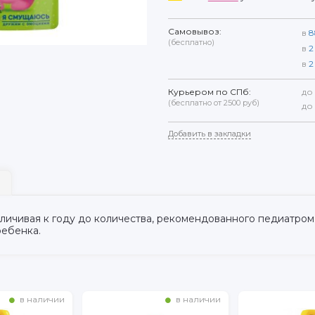
Самовывоз:
в
8
(бесплатно)
в
2
в
2
Курьером по СПб:
до
(бесплатно от 2500 руб)
до
Добавить в закладки
величивая к году до количества, рекомендованного педиатро
ебенка.
в наличии
в наличии