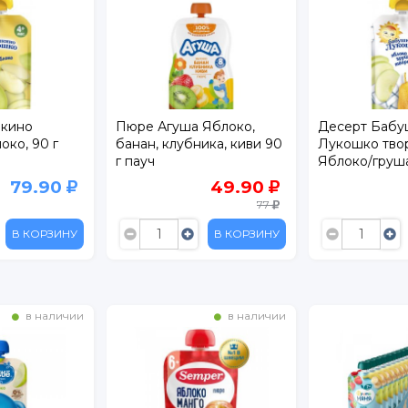
кино
Пюре Агуша Яблоко,
Десерт Бабу
око, 90 г
банан, клубника, киви 90
Лукошко тво
г пауч
Яблоко/груша
г пауч
79.90
49.90
77
В КОРЗИНУ
В КОРЗИНУ
в наличии
в наличии