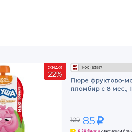
скидка
1-00483997
22%
Пюре фруктово-м
пломбир с 8 мес., 
85
109
0.20
балла
участникам бон