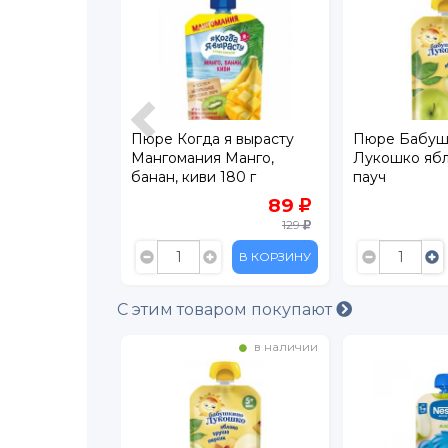
я вырасту
Пюре Когда я вырасту
Пюре Бабуш
ко без
Мангомания Манго,
Лукошко ябл
банан, киви 180 г
пауч
48
89
69
129
В КОРЗИНУ
В КОРЗИНУ
С этим товаром покупают
в наличии
в наличии