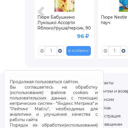
 Яблоко-
Пюре Бабушкино
Пюре Nestle
пауч
Лукошко Ассорти
пауч
Яблоко/груша/персик, 90
г пауч
109
96
В КОРЗИНУ
В КОРЗИНУ
Продолжая пользоваться сайтом,
О нас / About us
Контакты
Вы соглашаетесь на обработку
Магазины
Гарантии и возв
(использование) файлов cookies и
пользовательских данных с помощью
Правовая информация
Вакансии
метрических систем - "Яндекс Метрика" и
Будьте бдительны!
Помощь
"Рейтинг Mail.ru“, необходимых для
аналитики и улучшения качества с
Бонусная программа
Регистрация
работы сайта.
Оплата и доставка
Поставщикам
Порядок их обработки(использования)