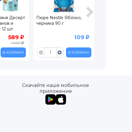
яня Десерт
Пюре Nestle Яблоко,
Пюре ФрутоН
анов и
черника 90 г
Витаминный с
 12 шт.
черникой 90 г
589
109
1 009
В КОРЗИНУ
В КОРЗИНУ
Скачайте наше мобильное
приложение