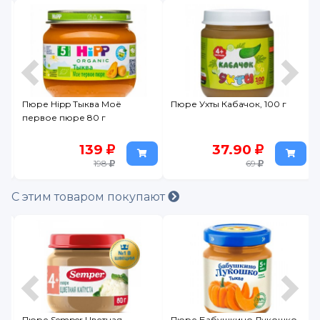
Пюре Hipp Тыква Моё
Пюре Ухты Кабачок, 100 г
первое пюре 80 г
139
37.90
198
69
С этим товаром покупают
Пюре Semper Цветная
Пюре Бабушкино Лукошко