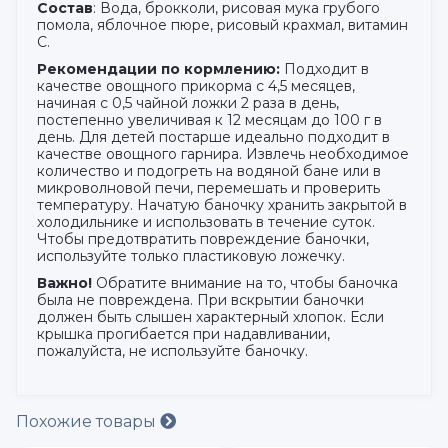
Состав
: Вода, брокколи, рисовая мука грубого
помола, яблочное пюре, рисовый крахмал, витамин
С.
Рекомендации по кормлению:
Подходит в
качестве овощного прикорма с 4,5 месяцев,
начиная с 0,5 чайной ложки 2 раза в день,
постепенно увеличивая к 12 месяцам до 100 г в
день. Для детей постарше идеально подходит в
качестве овощного гарнира. Извлечь необходимое
количество и подогреть на водяной бане или в
микроволновой печи, перемешать и проверить
температуру. Начатую баночку хранить закрытой в
холодильнике и использовать в течение суток.
Чтобы предотвратить повреждение баночки,
используйте только пластиковую ложечку.
Важно!
Обратите внимание на то, чтобы баночка
была не повреждена. При вскрытии баночки
должен быть слышен характерный хлопок. Если
крышка прогибается при надавливании,
пожалуйста, не используйте баночку.
Похожие товары