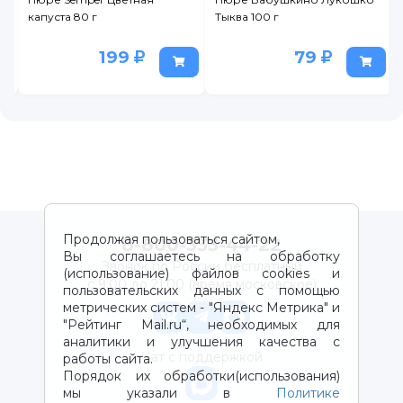
,
капуста 80 г
Тыква 100 г
199
79
Продолжая пользоваться сайтом,
8-800-333-44-22
Вы соглашаетесь на обработку
Звонок по России бесплатный
(использование) файлов cookies и
с 9:00 до 21:00 (время московское)
пользовательских данных с помощью
метрических систем - "Яндекс Метрика" и
"Рейтинг Mail.ru“, необходимых для
аналитики и улучшения качества с
Чат с поддержкой
работы сайта.
Порядок их обработки(использования)
мы указали в
Политике