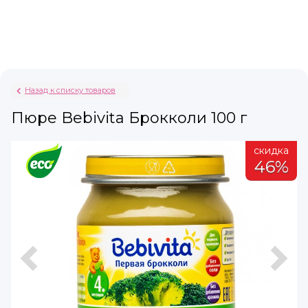
Назад к списку товаров
Пюре Bebivita Брокколи 100 г
а
скидка
%
46%