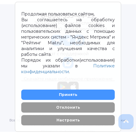
Продолжая пользоваться сайтом,
8-800-333-44-22
Вы соглашаетесь на обработку
Звонок по России бесплатный
(использование) файлов cookies и
с 9:00 до 21:00 (время московское)
пользовательских данных с помощью
метрических систем - "Яндекс Метрика" и
"Рейтинг Mail.ru“, необходимых для
аналитики и улучшения качества с
Чат с поддержкой
работы сайта.
Порядок их обработки(использования)
мы указали в
Политике
конфиденциальности
.
Скачайте наше мобильное приложение
Принять
Магазины
Отклонить
2012-2026 © ООО "ВОТОНЯ". Детские товары с доставкой
Настроить
Все права защищены. Любое использование материалов возможно
только с письменного разрешения владельцев сайта.
Политика конфиденциальности