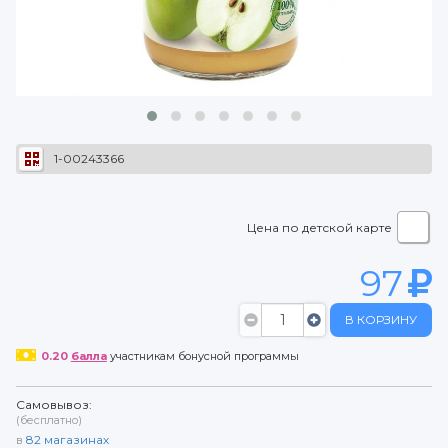
1-00243366
Цена по детской карте
97
В КОРЗИНУ
0.20
балла
участникам бонусной программы
Самовывоз:
(бесплатно)
в
82
магазинах