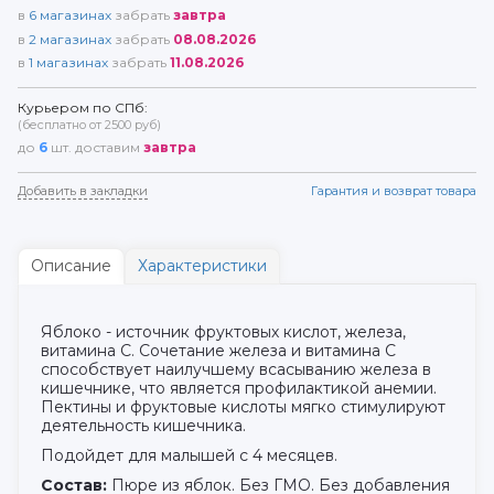
в
6
магазинах
забрать
завтра
в
2
магазинах
забрать
08.08.2026
в
1
магазинах
забрать
11.08.2026
Курьером по СПб:
(бесплатно от 2500 руб)
до
6
шт. доставим
завтра
Добавить в закладки
Гарантия и возврат товара
Описание
Характеристики
Яблоко - источник фруктовых кислот, железа,
витамина С. Сочетание железа и витамина С
способствует наилучшему всасыванию железа в
кишечнике, что является профилактикой анемии.
Пектины и фруктовые кислоты мягко стимулируют
деятельность кишечника.
Подойдет для малышей с 4 месяцев.
Состав:
Пюре из яблок. Без ГМО. Без добавления