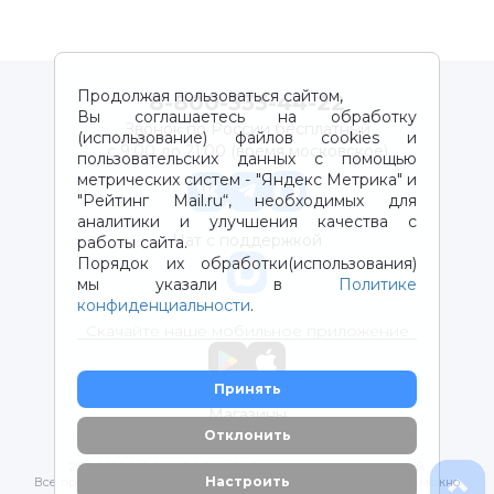
Продолжая пользоваться сайтом,
8-800-333-44-22
Вы соглашаетесь на обработку
Звонок по России бесплатный
(использование) файлов cookies и
с 9:00 до 21:00 (время московское)
пользовательских данных с помощью
метрических систем - "Яндекс Метрика" и
"Рейтинг Mail.ru“, необходимых для
аналитики и улучшения качества с
Чат с поддержкой
работы сайта.
Порядок их обработки(использования)
мы указали в
Политике
конфиденциальности
.
Скачайте наше мобильное приложение
Принять
Магазины
Отклонить
2012-2026 © ООО "ВОТОНЯ". Детские товары с доставкой
Настроить
Все права защищены. Любое использование материалов возможно