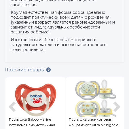
загрязнения.
Круглая естественная форма соска идеально
подходит практически всем детям с рождения
(указанный возраст является рекомендованным и
зависит от индивидуальных особенностей
развития ребенка).
Изготовлены из безопасных материалов:
натурального латекса и высококачественного
полипропилена.
Похожие товары
oo Marine
Пустышка силиконовая
Пустышка Just lubb
мметричная
Philips Avent ultra air night с
круглым соском, ла