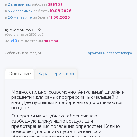
в
2
магазинах
забрать
завтра
в
55
магазинах
забрать
10.08.2026
в
20
магазине
забрать
11.08.2026
Курьером по СПб:
(бесплатно от 2500 руб)
до
>10
шт. доставим
завтра
Добавить в закладки
Гарантия и возврат товара
Описание
Характеристики
Модно, стильно, современно! Актуальный дизайн и
расцветки для самых прогрессивных малышей и
мам! Две пустышки в наборе выгодно отличаются
по цене.
Отверстия на нагубнике обеспечивают
свободную циркуляцию воздуха для
предотвращения появления опрелостей. Кольцо
позволяет дополнить пустышки клипсой,
обеспечивая дополнительную защиту от