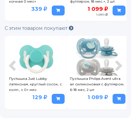
+
футляром, 18 мес.+, 2 шт.
мес.
339
1 099
164
1 289
С этим товаром покупают
Пустышка Just Lubby
Пустышка Philips Avent ultra
Пуст
латексная, круглый сосок, с
air силиконовая с футляром,
сосок
колп., с 0+ мес.
6-18 мес, 2 шт.
129
1 089