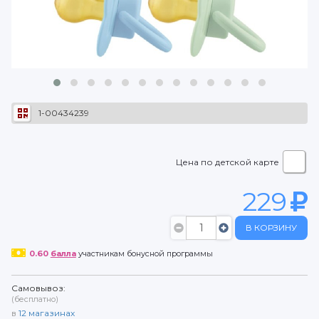
1-00434239
Цена по детской карте
229
В КОРЗИНУ
0.60
балла
участникам бонусной программы
Самовывоз:
(бесплатно)
в
12
магазинах