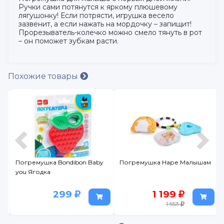
Ручки сами потянутся к яркому плюшевому
лягушонку! Если потрясти, игрушка весело
зазвенит, а если нажать на мордочку – запищит!
Прорезыватель-колечко можно смело тянуть в рот
– он поможет зубкам расти.
Похожие товары
Погремушка Bondibon Baby
Погремушка Наре Малышам
you Ягодка
299
1 199
1 553