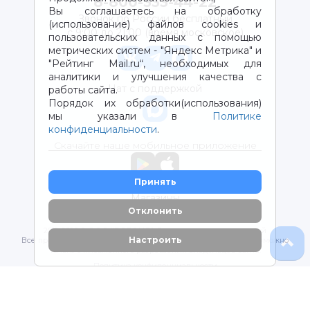
8-800-333-44-22
Вы соглашаетесь на обработку
Звонок по России бесплатный
(использование) файлов cookies и
с 9:00 до 21:00 (время московское)
пользовательских данных с помощью
метрических систем - "Яндекс Метрика" и
"Рейтинг Mail.ru“, необходимых для
аналитики и улучшения качества с
Чат с поддержкой
работы сайта.
Порядок их обработки(использования)
мы указали в
Политике
конфиденциальности
.
Скачайте наше мобильное приложение
Принять
Магазины
Отклонить
2012-2026 © ООО "ВОТОНЯ". Детские товары с доставкой
Настроить
Все права защищены. Любое использование материалов возможно
только с письменного разрешения владельцев сайта.
Политика конфиденциальности