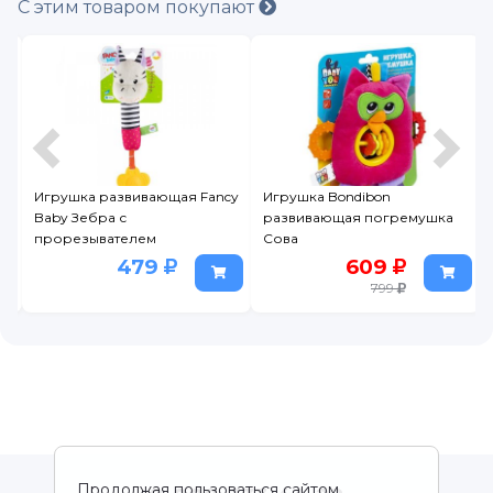
С этим товаром покупают
Игрушка развивающая Fancy
Игрушка Bondibon
Baby Зебра с
развивающая погремушка
прорезывателем
Сова
479
609
799
Продолжая пользоваться сайтом,