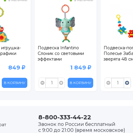
 игрушка-
Подвеска Infantino
Подвеска-по
ирафики
Слоник со световыми
Полесье Заб
эффектами
зверята 48 с
849
1 849
В КОРЗИНУ
В КОРЗИНУ
8-800-333-44-22
Звонок по России бесплатный
рат
с 9:00 до 21:00 (время московское)