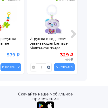
гремушка
Игрушка с подвесом
Игрушка с по
авные
развивающая Lamaze
развивающая
м
Маленькая панда
Крылатый дра
579
329
499
В КОРЗИНУ
В КОРЗИНУ
Скачайте наше мобильное
приложение