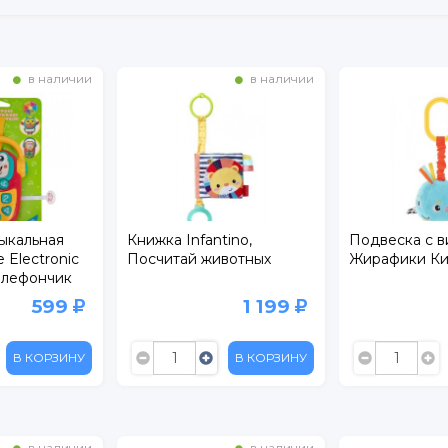
в наличии
в наличии
ыкальная
Книжка Infantino,
Подвеска с 
Electronic
Посчитай животных
Жирафики Ки
елефончик
599
1 199
В КОРЗИНУ
В КОРЗИНУ
в наличии
в наличии