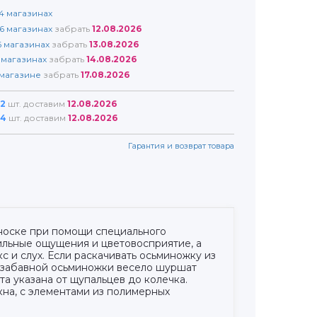
4
магазинах
6
магазинах
забрать
12.08.2026
6
магазинах
забрать
13.08.2026
магазинах
забрать
14.08.2026
магазине
забрать
17.08.2026
2
шт. доставим
12.08.2026
4
шт. доставим
12.08.2026
Гарантия и возврат товара
еноске при помощи специального
ильные ощущения и цветовосприятие, а
 и слух. Если раскачивать осьминожку из
 у забавной осьминожки весело шуршат
та указана от щупальцев до колечка.
кна, с элементами из полимерных