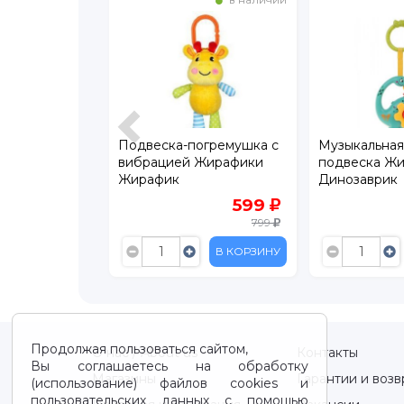
ndibon
Подвеска-погремушка с
Музыкальная
я Стрекоза
вибрацией Жирафики
подвеска Ж
Жирафик
Динозаврик
899
599
799
В КОРЗИНУ
В КОРЗИНУ
Продолжая пользоваться сайтом,
О нас / About us
Контакты
Вы соглашаетесь на обработку
Магазины
Гарантии и возв
(использование) файлов cookies и
пользовательских данных с помощью