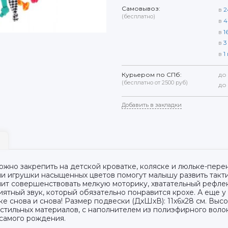
Самовывоз:
в
2
(бесплатно)
в
4
в
1
в
3
в
1
Курьером по СПб:
до
(бесплатно от 2500 руб)
до
Добавить в закладки
ожно закрепить на детской кроватке, коляске и люльке-пер
ни игрушки насыщенных цветов помогут малышу развить такт
т совершенствовать мелкую моторику, хватательный рефлекс
иятный звук, который обязательно понравится крохе. А еще
е снова и снова! Размер подвески (ДхШхВ): 11х6х28 см. Высо
стильных материалов, с наполнителем из полиэфирного воло
 самого рождения.