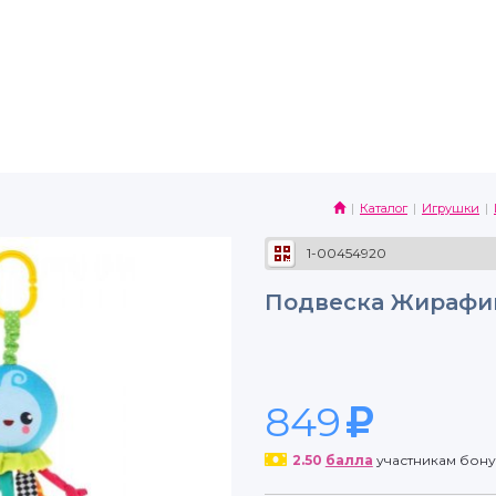
Каталог
Игрушки
1-00454920
Подвеска Жирафи
849
2.50
балла
участникам бон