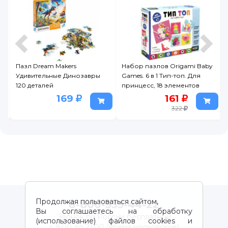
Пазл Dream Makers
Набор пазлов Origami Baby
Удивительные Динозавры
Games. 6 в 1 Тип-топ. Для
в
120 деталей
принцесс, 18 элементов
169
161
322
Продолжая пользоваться сайтом,
8-800-333-44-22
Вы соглашаетесь на обработку
Звонок по России бесплатный
(использование) файлов cookies и
с 9:00 до 21:00 (время московское)