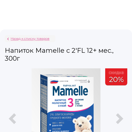
Назад к списку товаров
Напиток Mamelle с 2'FL 12+ мес.,
300г
а
скидка
%
20%