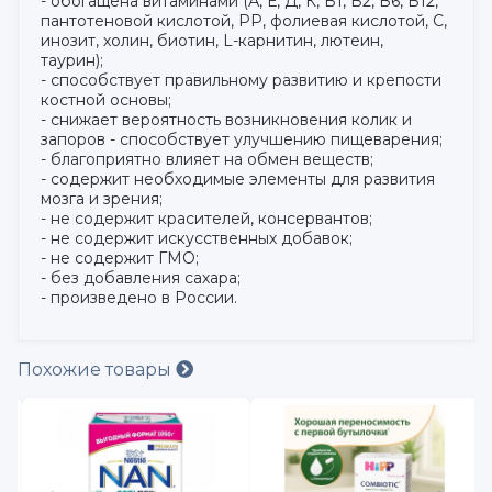
- обогащена витаминами (А, Е, Д, К, В1, В2, В6, В12,
пантотеновой кислотой, РР, фолиевая кислотой, С,
инозит, холин, биотин, L-карнитин, лютеин,
таурин);
- способствует правильному развитию и крепости
костной основы;
- снижает вероятность возникновения колик и
запоров - способствует улучшению пищеварения;
- благоприятно влияет на обмен веществ;
- содержит необходимые элементы для развития
мозга и зрения;
- не содержит красителей, консервантов;
- не содержит искусственных добавок;
- не содержит ГМО;
- без добавления сахара;
- произведено в России.
Похожие товары