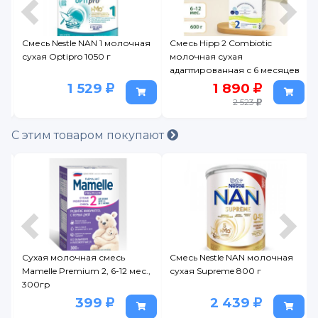
Смесь Nestle NAN 1 молочная
Смесь Hipp 2 Combiotic
0
сухая Optipro 1050 г
молочная сухая
адаптированная с 6 месяцев
600 г
1 529
1 890
2 523
С этим товаром покупают
Сухая молочная смесь
Смесь Nestle NAN молочная
Mamelle Premium 2, 6-12 мес.,
сухая Supreme 800 г
300гр
399
2 439