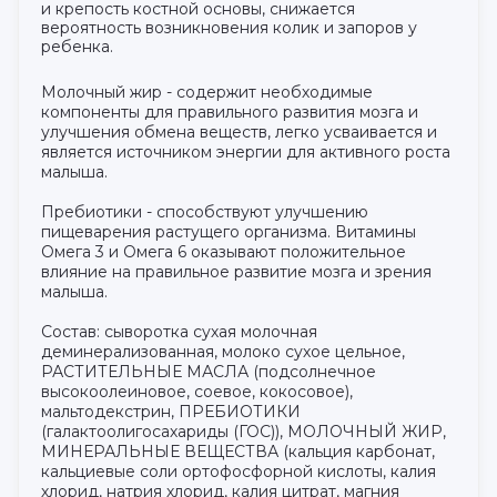
и крепость костной основы, снижается
вероятность возникновения колик и запоров у
ребенка.
Молочный жир - содержит необходимые
компоненты для правильного развития мозга и
улучшения обмена веществ, легко усваивается и
является источником энергии для активного роста
малыша.
Пребиотики - способствуют улучшению
пищеварения растущего организма. Витамины
Омега 3 и Омега 6 оказывают положительное
влияние на правильное развитие мозга и зрения
малыша.
Состав: сыворотка сухая молочная
деминерализованная, молоко сухое цельное,
РАСТИТЕЛЬНЫЕ МАСЛА (подсолнечное
высокоолеиновое, соевое, кокосовое),
мальтодекстрин, ПРЕБИОТИКИ
(галактоолигосахариды (ГОС)), МОЛОЧНЫЙ ЖИР,
МИНЕРАЛЬНЫЕ ВЕЩЕСТВА (кальция карбонат,
кальциевые соли ортофосфорной кислоты, калия
хлорид, натрия хлорид, калия цитрат, магния