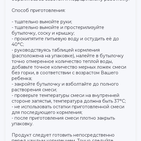
Способ приготовления:
- тщательно вымойте руки;
- тщательно вымойте и простерилизуйте
бутылочку, соску и крышку;
- прокипятите питьевую воду и остудить её до
40°С;
- руководствуясь таблицей кормления
(расположена на упаковке), налейте в бутылочку
точно отмеренное количество теплой воды,
добавьте точное количество мерных ложек смеси
без горки, в соответствии с возрастом Вашего
ребенка;
- закройте бутылочку и взболтайте до полного
растворения смеси;
- проверьте температуры смеси на внутренней
стороне запястья, температура должна быть 37°С;
- не использовать остатки приготовленной смеси
для последующего кормления;
- после приготовления смеси плотно закрыть
упаковку.
Продукт следует готовить непосредственно
перед каждым кормлением. Точно следуйте