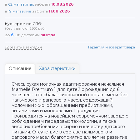
в
62
магазинах
забрать
10.08.2026
в
19
магазине
забрать
11.08.2026
Курьером по СПб:
(бесплатно от 2500 руб)
до
6
шт. доставим
завтра
Добавить в закладки
Гарантия и возврат товара
Описание
Характеристики
Смесь сухая молочная адаптированная начальная
Mamelle Premium 1 для детей с рождения до 6
месяцев - это сбалансированный состав смеси без
пальмового и рапсового масел, содержащий
молочный жир, обогащенный пребиотиками,
витаминами и минералами. Продукция
производится на новейшем современном заводе с
соблюдением передовых технологий, а также
высоких требований к сырью и качеству детского
питания. Отсутствие в составе пальмового и
рапсового масел благоприятно влияет на развитие