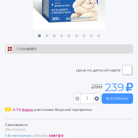
1-00485811
Цена по детской карте
239
299
В КОРЗИНУ
0.70
балла
участникам бонусной программы
Самовывоз:
(бесплатно)
в
8
магазинах
забрать
завтра