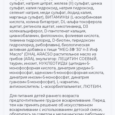
сульфат, натрия цитрат, железа (II) сульфат, цинка
сульфат, калия гидроксид, натрия гидроксид,
селенит натрия, меди сульфат, йодид калия,
марганца сульфат), ВИТАМИНЫ (L-аскорбиновая
кислота, холина битартрат, DL-альфа-токоферола
ацетат, ретинола ацетат, никотинамид, D3
холекальциферол, D-пантотенат кальция,
цианкобаламин, филлохинон, фолиевая кислота,
тиамина гидрохлорид, D-биотин, пиридоксин
гидрохлорид, рибофлавин), биологическая
активная добавка к пище "MEG-3® ‘30’ n-3 Инф
Масло" (DHA), ARACSO растительное масло из
грибов (ARA), эмульгатор: ЛЕЦИТИН СОЕВЫЙ,
таурин, инозит, НУКЛЕОТИДЫ (цитидин-5-
монофосфорная кислота, динатрия уридин-5-
монофосфат, аденозин-5-монофосфорная кислота,
динатрия инозин-5-монофосфат, динатрия
гуанозин-5-монофосфат), L–карнитин,
антиокислитель: L–аскорбилпальмитат, ЛЮТЕИН.
Для питания детей раннего возраста
предпочтительнее грудное вскармливание. Перед
тем как принять решение об искусственном
вскармливании с использованием детской смеси,
обратитесь за советом к медицинскому работнику.