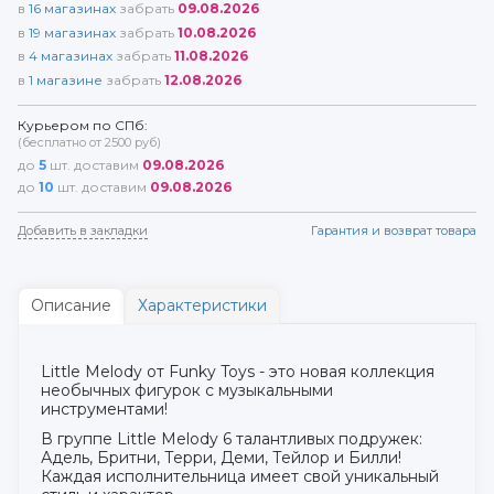
в
16
магазинах
забрать
09.08.2026
в
19
магазинах
забрать
10.08.2026
в
4
магазинах
забрать
11.08.2026
в
1
магазине
забрать
12.08.2026
Курьером по СПб:
(бесплатно от 2500 руб)
до
5
шт. доставим
09.08.2026
до
10
шт. доставим
09.08.2026
Добавить в закладки
Гарантия и возврат товара
Описание
Характеристики
Little Melody от Funky Toys - это новая коллекция
необычных фигурок с музыкальными
инструментами!
В группе Little Melody 6 талантливых подружек:
Адель, Бритни, Терри, Деми, Тейлор и Билли!
Каждая исполнительница имеет свой уникальный