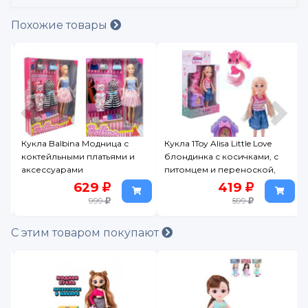
Похожие товары
дница с
Кукла 1Toy Alisa Little Love
Набор игровой Yumm
атьями и
блондинка с косичками, с
Кукла Майя Ватермел
питомцем и переноской,
10см с набором для
14,4 см
изготовления блеска
9
419
699
губ
99
599
999
С этим товаром покупают