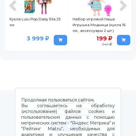
Кукла Lulu Pop Daisy Ella 23
Набор игровой Наша
см
Игрушка Модница (кукла 16
см., аксессуары 2 шт.)
3 999
199
349
Продолжая пользоваться сайтом,
8-800-333-44-22
Вы соглашаетесь на обработку
Звонок по России бесплатный
(использование) файлов cookies и
с 9:00 до 21:00 (время московское)
пользовательских данных с помощью
метрических систем - "Яндекс Метрика" и
"Рейтинг Mail.ru“, необходимых для
аналитики и улучшения качества с