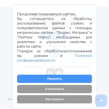
Продолжая пользоваться сайтом,
8-800-333-44-22
Вы соглашаетесь на обработку
Звонок по России бесплатный
(использование) файлов cookies и
с 9:00 до 21:00 (время московское)
пользовательских данных с помощью
метрических систем - "Яндекс Метрика" и
"Рейтинг Mail.ru“, необходимых для
аналитики и улучшения качества с
Чат с поддержкой
работы сайта.
Порядок их обработки(использования)
мы указали в
Политике
конфиденциальности
.
Скачайте наше мобильное приложение
Принять
Магазины
Отклонить
2012-2026 © ООО "ВОТОНЯ". Детские товары с доставкой
Настроить
Все права защищены. Любое использование материалов возможно
только с письменного разрешения владельцев сайта.
Политика конфиденциальности