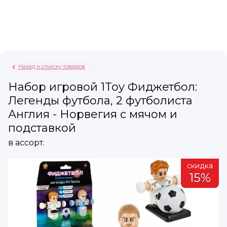
Назад к списку товаров
Набор игровой 1Toy Фиджетбол:
Легенды футбола, 2 футболиста
Англия - Норвегия с мячом и
подставкой
в ассорт.
а
скидка
15%