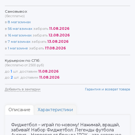
Самовывоз:
(бесплатно)
в
8
магазинах
в
56
магазинах
забрать
11.08.2026
в
16
магазинах
забрать
12.08.2026
в
7
магазинах
забрать
13.08.2026
в
1
магазине
забрать
17.08.2026
Курьером по СПб:
(бесплатно от 2500 руб)
до
1
шт. доставим
11.08.2026
до
2
шт. доставим
11.08.2026
Добавить в закладки
Гарантия и возврат товара
Описание
Характеристики
Фиджетбол – играй по-новому! Нажимай, вращай,
забивай! Набор Фиджетбол: Легенды футбола
Англия – Норвегия от бренда 1TOY – это северное