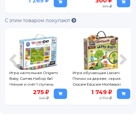
300
329
599
С этим товаром покупают
ami
Игра обучающая Lisciani
Игра настольная Dream
Птички на дереве, серия
Makers-Board Games
ь
Giocare Educare Montessori
Медовые реки
1 749
349
2 799