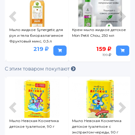
я
Мыло жидкое Synergetic для
Крем-мыло жидкое детское
е
рук и тела биоразлагаемое
Mon Petit Chou, 250 мл
Фруктовый микс, 0,5 л
219
159
199
С этим товаром покупают
Мыло Невская Косметика
Мыло Невская Косметика
детское туалетное, 90 г
детское туалетное с
экстрактом череды, 90 г