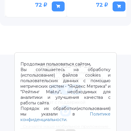
72
72
Продолжая пользоваться сайтом,
8-800-333-44-22
Вы соглашаетесь на обработку
Звонок по России бесплатный
(использование) файлов cookies и
с 9:00 до 21:00 (время московское)
пользовательских данных с помощью
метрических систем - "Яндекс Метрика" и
"Рейтинг Mail.ru“, необходимых для
аналитики и улучшения качества с
Чат с поддержкой
работы сайта.
Порядок их обработки(использования)
мы указали в
Политике
конфиденциальности
.
Скачайте наше мобильное приложение