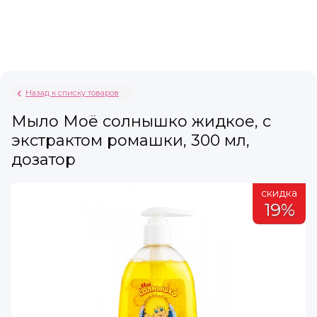
Назад к списку товаров
Мыло Моё солнышко жидкое, с
экстрактом ромашки, 300 мл,
дозатор
а
скидка
%
19%