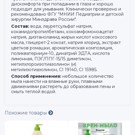
дискомфорта при попадании в глаза и хорошо
подходит для умывания. Клинически проверено и
рекомендовано ФГУ "МНИИ Педиатрии и детской
хирургии Минздрава России".
Состав:
вода, лауретсульфат натрия,
кокамидопропилбетаин, кокоамфомоноацетат
натрия, диэтаноламид жирых кислот кокосового
масла, глицерет-2 кокоат, натрия хлорид, экстракт
цветков ромашки, ароматическая композиция,
поликватерниум-10, динатрий ЭДТА, кислота
лимонная, ПЭГ/ППГ-15/15 диметикон,
метилхлороизотиазолинон (и)
метилизотиазолинон, CI 19140, CI 15985.
Способ применения:
небольшое количество
мыла нанести на влажные руки, плавными
движениями растереть до образования пены и
смыть теплой водой.
Похожие товары