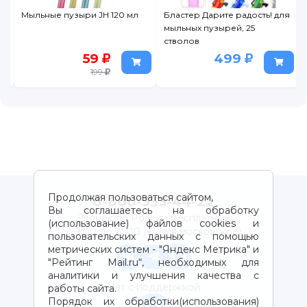
Мыльные пузыри JH 120 мл
Бластер Дарите радость! для
мыльных пузырей, 25
стволов
59
499
199
Продолжая пользоваться сайтом,
8-800-333-44-22
Вы соглашаетесь на обработку
Звонок по России бесплатный
(использование) файлов cookies и
с 9:00 до 21:00 (время московское)
пользовательских данных с помощью
метрических систем - "Яндекс Метрика" и
"Рейтинг Mail.ru“, необходимых для
аналитики и улучшения качества с
Чат с поддержкой
работы сайта.
Порядок их обработки(использования)