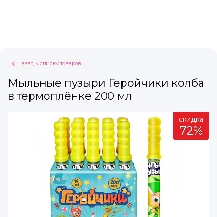
Назад к списку товаров
Мыльные пузыри Геройчики колба
в термоплёнке 200 мл
а
скидка
%
72%