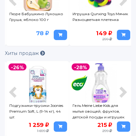
Игрушка Qunxing Toys Мячик
Пюре Мамако яблоко и
Разноцветная плетенка
банан с козьим творожком с
6 месяцев 80 г стекло
149
109
299
Хиты продаж
-28%
-18%
s
Гель Meine Liebe Kids для
Подгузники-трусики детские
мытья овощей, фруктов,
YokoSun L (9-14 кг) 44 шт.
детской посуды и игрушек
485 мл
215
1 199
299
1 459