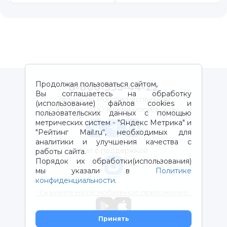
Продолжая пользоваться сайтом,
8-800-333-44-22
Вы соглашаетесь на обработку
Звонок по России бесплатный
(использование) файлов cookies и
с 9:00 до 21:00 (время московское)
пользовательских данных с помощью
метрических систем - "Яндекс Метрика" и
"Рейтинг Mail.ru“, необходимых для
аналитики и улучшения качества с
Чат с поддержкой
работы сайта.
Порядок их обработки(использования)
мы указали в
Политике
конфиденциальности
.
Скачайте наше мобильное приложение
Принять