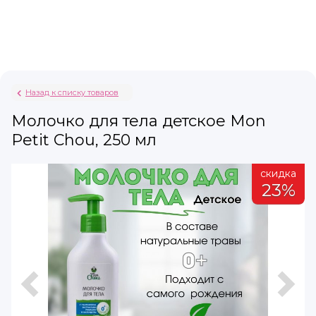
Назад к списку товаров
Молочко для тела детское Mon
Petit Chou, 250 мл
а
скидка
%
23%