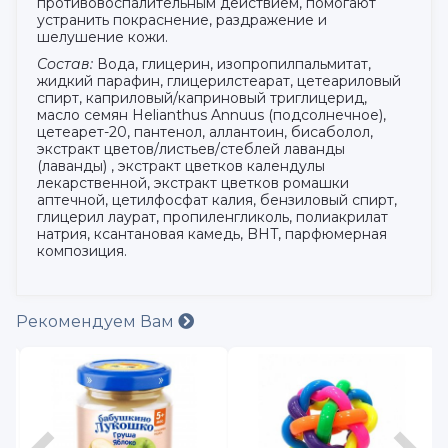
противовоспалительным действием, помогают
устранить покраснение, раздражение и
шелушение кожи.
Состав:
Вода, глицерин, изопропилпальмитат,
жидкий парафин, глицерилстеарат, цетеариловый
спирт, каприловый/каприновый триглицерид,
масло семян Helianthus Annuus (подсолнечное),
цетеарет-20, пантенол, аллантоин, бисаболол,
экстракт цветов/листьев/стеблей лаванды
(лаванды) , экстракт цветков календулы
лекарственной, экстракт цветков ромашки
аптечной, цетилфосфат калия, бензиловый спирт,
глицерил лаурат, пропиленгликоль, полиакрилат
натрия, ксантановая камедь, BHT, парфюмерная
композиция.
Рекомендуем Вам