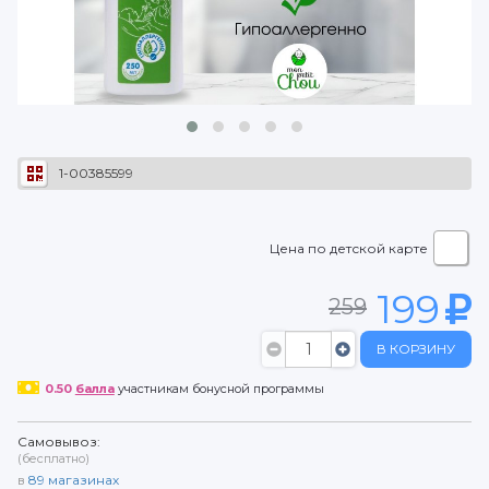
1-00385599
Цена по детской карте
199
259
В КОРЗИНУ
0.50
балла
участникам бонусной программы
Самовывоз:
(бесплатно)
в
89
магазинах