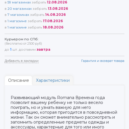
в
59
магазинах
забрать
12.08.2026
в
20
магазинах
забрать
13.08.2026
в
7
магазинах
забрать
14.08.2026
в
1
магазине
забрать
17.08.2026
в
1
магазине
забрать
18.08.2026
Курьером по СПб:
(бесплатно от 2500 руб)
до
1
шт. доставим
завтра
Добавить в закладки
Гарантия и возврат товара
Описание
Характеристики
Развивающий модуль Romana Времена года
позволит вашему ребенку не только весело
поиграть, но и узнать важную для него
информацию, которая пригодится в повседневной
жизни. Так он сможет внимательно рассмотреть и
запомнить определенные предметы одежды и
аксессуары, характерные для того или иного