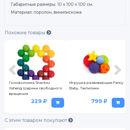
Габаритные размеры: 10 х 100 х 100 см.
Материал: поролон, винилискожа
Похожие товары
cy
Головоломка Shantou
Игрушка развивающая Fancy
а
Yisheng Шарики свободного
Baby, Тактилики
вращения
229
799
С этим товаром покупают