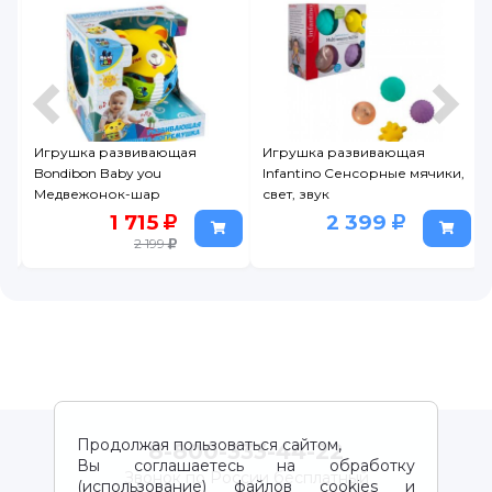
Игрушка развивающая
Игрушка развивающая
Bondibon Baby you
Infantino Сенсорные мячики,
Медвежонок-шар
свет, звук
1 715
2 399
2 199
Продолжая пользоваться сайтом,
8-800-333-44-22
Вы соглашаетесь на обработку
Звонок по России бесплатный
(использование) файлов cookies и