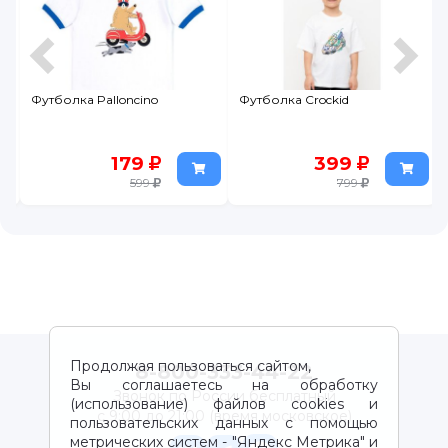
Футболка Palloncino
Футболка Crockid
179
399
599
799
Продолжая пользоваться сайтом,
8-800-333-44-22
Вы соглашаетесь на обработку
Звонок по России бесплатный
(использование) файлов cookies и
с 9:00 до 21:00 (время московское)
пользовательских данных с помощью
метрических систем - "Яндекс Метрика" и