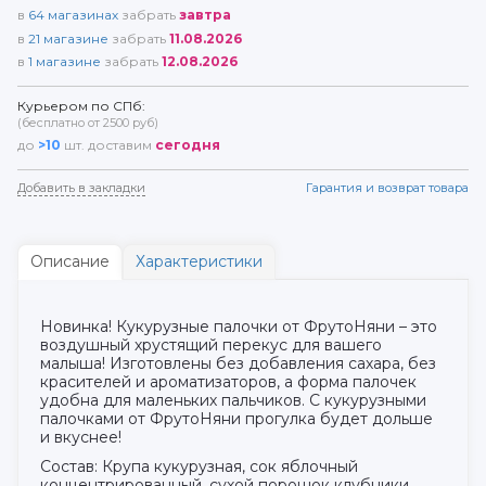
в
64
магазинах
забрать
завтра
в
21
магазине
забрать
11.08.2026
в
1
магазине
забрать
12.08.2026
Курьером по СПб:
(бесплатно от 2500 руб)
до
>10
шт. доставим
сегодня
Добавить в закладки
Гарантия и возврат товара
Описание
Характеристики
Новинка! Кукурузные палочки от ФрутоНяни – это
воздушный хрустящий перекус для вашего
малыша! Изготовлены без добавления сахара, без
красителей и ароматизаторов, а форма палочек
удобна для маленьких пальчиков. С кукурузными
палочками от ФрутоНяни прогулка будет дольше
и вкуснее!
Состав: Крупа кукурузная, сок яблочный
концентрированный, сухой порошок клубники