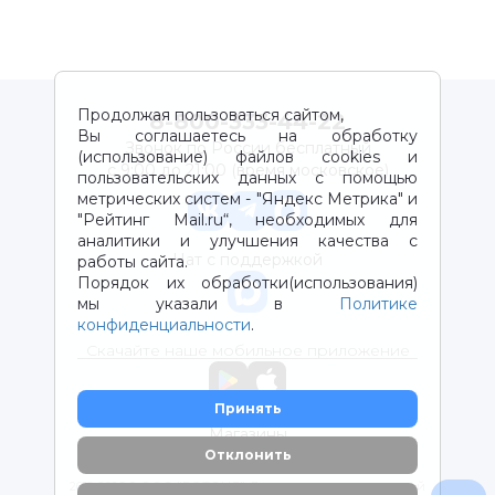
Продолжая пользоваться сайтом,
8-800-333-44-22
Вы соглашаетесь на обработку
Звонок по России бесплатный
(использование) файлов cookies и
с 9:00 до 21:00 (время московское)
пользовательских данных с помощью
метрических систем - "Яндекс Метрика" и
"Рейтинг Mail.ru“, необходимых для
аналитики и улучшения качества с
Чат с поддержкой
работы сайта.
Порядок их обработки(использования)
мы указали в
Политике
конфиденциальности
.
Скачайте наше мобильное приложение
Принять
Магазины
Отклонить
2012-2026 © ООО "ВОТОНЯ". Детские товары с доставкой