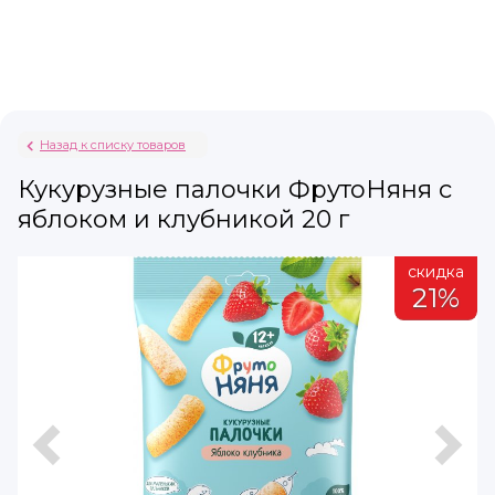
Назад к списку товаров
Кукурузные палочки ФрутоНяня с
яблоком и клубникой 20 г
а
скидка
21%