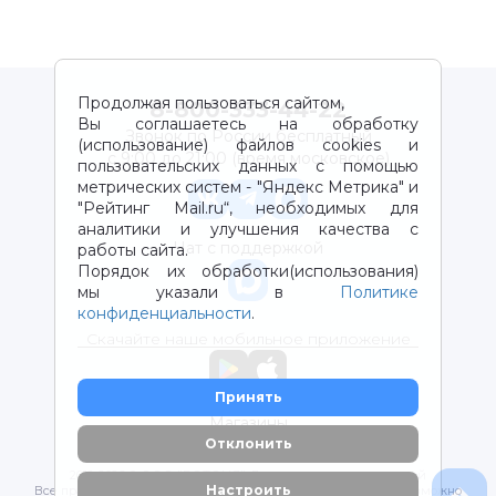
Продолжая пользоваться сайтом,
8-800-333-44-22
Вы соглашаетесь на обработку
Звонок по России бесплатный
(использование) файлов cookies и
с 9:00 до 21:00 (время московское)
пользовательских данных с помощью
метрических систем - "Яндекс Метрика" и
"Рейтинг Mail.ru“, необходимых для
аналитики и улучшения качества с
Чат с поддержкой
работы сайта.
Порядок их обработки(использования)
мы указали в
Политике
конфиденциальности
.
Скачайте наше мобильное приложение
Принять
Магазины
Отклонить
2012-2026 © ООО "ВОТОНЯ". Детские товары с доставкой
Настроить
Все права защищены. Любое использование материалов возможно