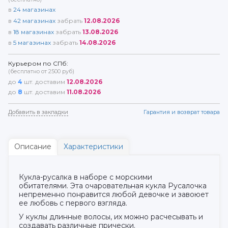
в
24
магазинах
в
42
магазинах
забрать
12.08.2026
в
18
магазинах
забрать
13.08.2026
в
5
магазинах
забрать
14.08.2026
Курьером по СПб:
(бесплатно от 2500 руб)
до
4
шт. доставим
12.08.2026
до
8
шт. доставим
11.08.2026
Добавить в закладки
Гарантия и возврат товара
Описание
Характеристики
Кукла-русалка в наборе с морскими
обитателями. Эта очаровательная кукла Русалочка
непременно понравится любой девочке и завоюет
ее любовь с первого взгляда.
У куклы длинные волосы, их можно расчесывать и
создавать различные прически.