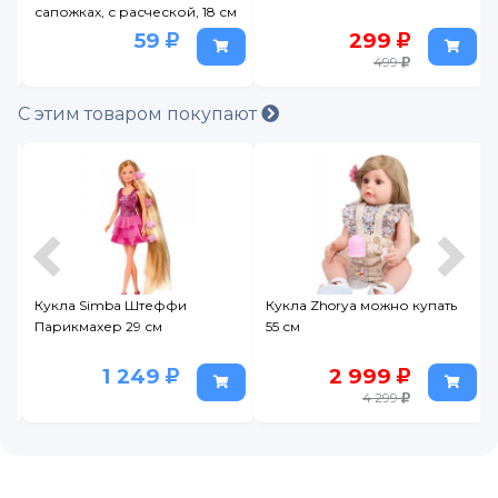
сапожках, с расческой, 18 см
59
299
499
С этим товаром покупают
Кукла Simba Штеффи
Кукла Zhorya можно купать
Парикмахер 29 см
55 см
1 249
2 999
4 299