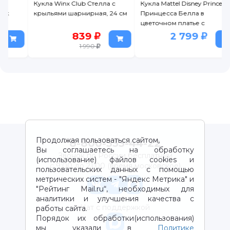
Кукла Winx Club Стелла с
Кукла Mattel Disney Princess
крыльями шарнирная, 24 см
Принцесса Белла в
цветочном платье с
модными акс., 29 см
839
2 799
1 990
Продолжая пользоваться сайтом,
8-800-333-44-22
Вы соглашаетесь на обработку
Звонок по России бесплатный
(использование) файлов cookies и
с 9:00 до 21:00 (время московское)
пользовательских данных с помощью
метрических систем - "Яндекс Метрика" и
"Рейтинг Mail.ru“, необходимых для
аналитики и улучшения качества с
Чат с поддержкой
работы сайта.
Порядок их обработки(использования)
мы указали в
Политике