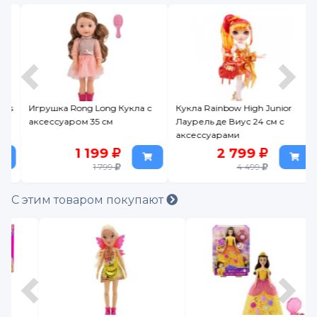
ls
Игрушка Rong Long Кукла с
Кукла Rainbow High Junior
аксессуаром 35 см
Лаурель де Виус 24 см с
аксессуарами
1 199
2 799
1 799
4 499
С этим товаром покупают