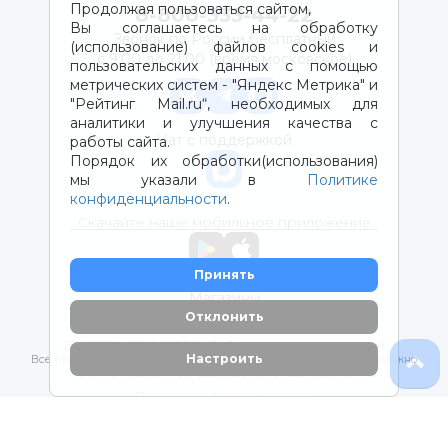
Продолжая пользоваться сайтом,
8-800-333-44-22
Вы соглашаетесь на обработку
Звонок по России бесплатный
(использование) файлов cookies и
с 9:00 до 21:00 (время московское)
пользовательских данных с помощью
метрических систем - "Яндекс Метрика" и
"Рейтинг Mail.ru“, необходимых для
аналитики и улучшения качества с
Чат с поддержкой
работы сайта.
Порядок их обработки(использования)
мы указали в
Политике
конфиденциальности
.
Скачайте наше мобильное приложение
Принять
Магазины
Отклонить
2012-2026 © ООО "ВОТОНЯ". Детские товары с доставкой
Настроить
Все права защищены. Любое использование материалов возможно
только с письменного разрешения владельцев сайта.
Политика конфиденциальности