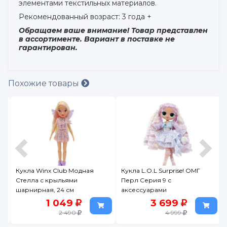
элементами текстильных материалов.
Рекомендованный возраст: 3 года +
Обращаем ваше внимание! Товар представлен
в ассортименте. Вариант в поставке не
гарантирован.
Похожие товары
н
Кукла Winx Club Модная
Кукла L.O.L Surprise! ОМГ
Стелла с крыльями
Перл Серия 9 с
шарнирная, 24 см
аксессуарами
1 049
3 699
2 490
4 999