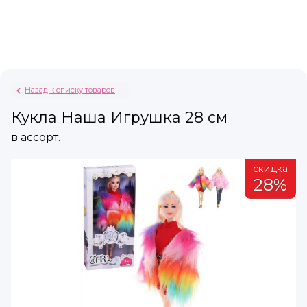
Назад к списку товаров
Кукла Наша Игрушка 28 см
в ассорт.
а
скидка
%
28%