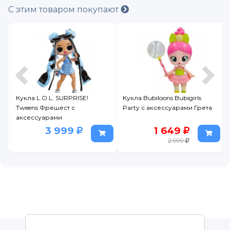
С этим товаром покупают
Кукла L.O.L. SURPRISE!
Кукла Bubiloons Bubigirls
Tweens Фрешест с
Party с аксессуарами Грета
аксессуарами
3 999
1 649
2 999