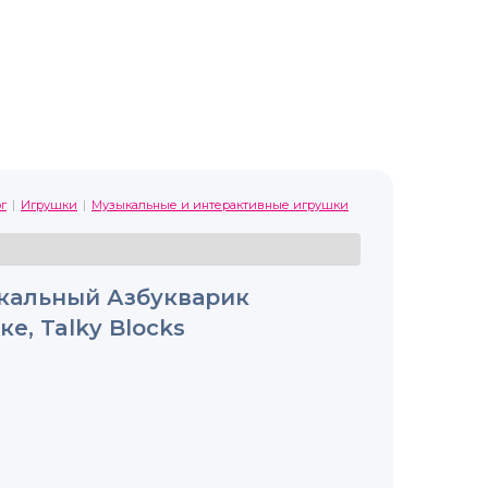
г
Игрушки
Музыкальные и интерактивные игрушки
кальный Азбукварик
е, Talky Blocks