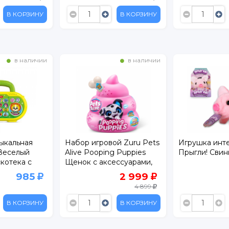
В КОРЗИНУ
В КОРЗИНУ
в наличии
в наличии
ыкальная
Набор игровой Zuru Pets
Игрушка инт
Веселый
Alive Pooping Puppies
Прыгли! Свин
котека с
Щенок с аксессуарами,
звук
985
2 999
4 899
В КОРЗИНУ
В КОРЗИНУ