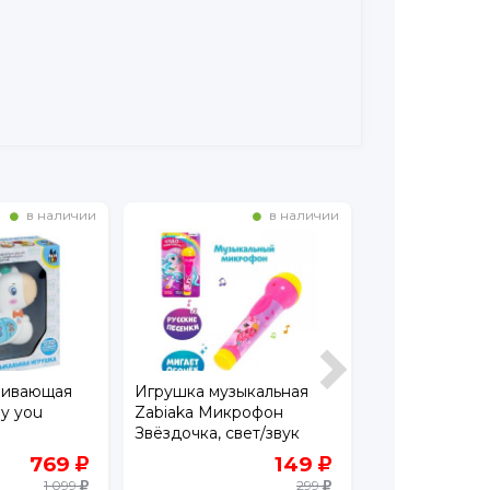
в наличии
в наличии
вивающая
Игрушка музыкальная
Игрушка музы
y you
Zabiaka Микрофон
alilo R1 Умный
Звёздочка, свет/звук
769
149
1 099
299