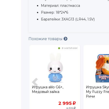
Материал: пластмасса
Размер: 18*24*6
Баратейки: 3XAG13 (LR44, 1.5V)
Похожие товары
в наличии
в наличии
зыкальная
Игрушка alilo G6+,
Игрушка Skyr
rs Руль
Медовый зайка
My Fuzzy Fr
Ричи
1 199
2 995
4 195