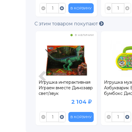
В КОРЗИНУ
В КОРЗИНУ
С этим товаром покупают
в наличии
в наличии
терактивная
Игрушка интерактивная
Игрушка муз
ц Фиса
Играем вместе Динозавр
Азбукварик 
свет/звук
бумбокс Дис
друзьями
2 946
2 104
В КОРЗИНУ
В КОРЗИНУ