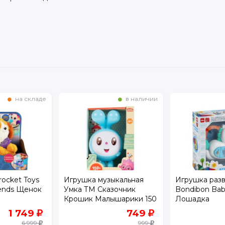
на складе
в наличии
ocket Toys
Игрушка музыкальная
Игрушка раз
iends Щенок
Умка ТМ Сказочник
Bondibon Bab
Крошик Малышарики 150
Лошадка
песен, сказок, загадок,
1 749
749
звуков
6 999
999