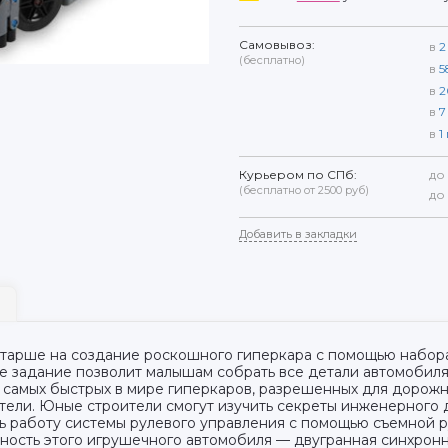
Самовывоз:
в
2
(бесплатно)
в
5
в
2
в
7
в
1
Курьером по СПб:
до
(бесплатно от 2500 руб)
до
Добавить в закладки
 старше на создание роскошного гиперкара с помощью набор
ное задание позволит малышам собрать все детали автомобиля.
из самых быстрых в мире гиперкаров, разрешенных для дорож
тели. Юные строители смогут изучить секреты инженерного 
ь работу системы рулевого управления с помощью съемной р
ность этого игрушечного автомобиля — двугранная синхронн