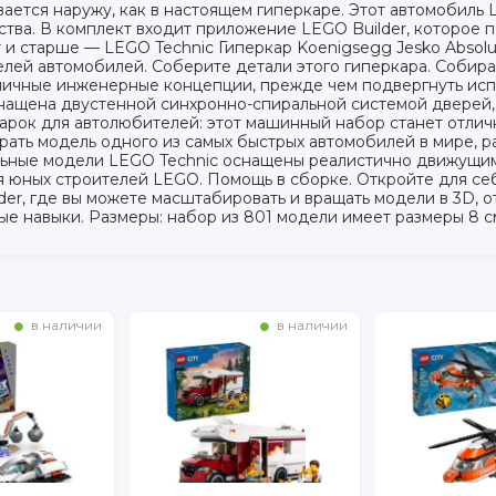
вается наружу, как в настоящем гиперкаре. Этот автомобиль
тва. В комплект входит приложение LEGO Builder, которое 
ет и старше — LEGO Technic Гиперкар Koenigsegg Jesko Absol
лей автомобилей. Соберите детали этого гиперкара. Собира
личные инженерные концепции, прежде чем подвергнуть исп
нащена двустенной синхронно-спиральной системой дверей, 
дарок для автолюбителей: этот машинный набор станет отлич
брать модель одного из самых быстрых автомобилей в мире,
льные модели LEGO Technic оснащены реалистично движущи
 юных строителей LEGO. Помощь в сборке. Откройте для се
r, где вы можете масштабировать и вращать модели в 3D, о
 навыки. Размеры: набор из 801 модели имеет размеры 8 см в
в наличии
в наличии