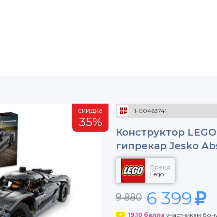
скидка
1-00463741
35%
Конструктор LEGO
гипрекар Jesko Abs
Бренд
Lego
6 399
9 880
19.10
балла
участникам бон