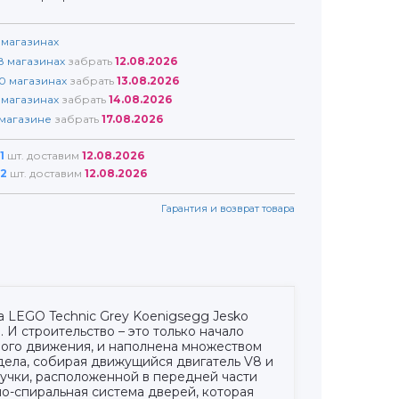
магазинах
8
магазинах
забрать
12.08.2026
0
магазинах
забрать
13.08.2026
магазинах
забрать
14.08.2026
магазине
забрать
17.08.2026
1
шт. доставим
12.08.2026
2
шт. доставим
12.08.2026
Гарантия и возврат товара
а LEGO Technic Grey Koenigsegg Jesko
 И строительство – это только начало
ного движения, и наполнена множеством
дела, собирая движущийся двигатель V8 и
учки, расположенной в передней части
о-спиральная система дверей, которая