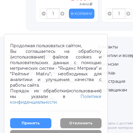
3 892
11 828
В КОРЗИНУ
В КОРЗИНУ
Продолжая пользоваться сайтом,
О нас / About us
Контакты
Вы соглашаетесь на обработку
Магазины
Гарантии и возв
(использование) файлов cookies и
пользовательских данных с помощью
Правовая информация
Вакансии
метрических систем - "Яндекс Метрика" и
Будьте бдительны!
Помощь
"Рейтинг Mail.ru“, необходимых для
аналитики и улучшения качества с
Бонусная программа
Регистрация
работы сайта.
Оплата и доставка
Поставщикам
Порядок их обработки(использования)
мы указали в
Политике
Партнерам
конфиденциальности
.
Принять
Отклонить
2012-2026 © ООО "ВОТОНЯ". Детские товары с достав
Все права защищены. Любое использование материа