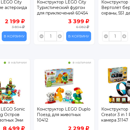
 LEGO City
Конструктор LEGO City
Конструктор
ий фургон
Вертолёт береговой
Technic Мон
ений 60454
охраны, 551 дет., 60503
Дракон 4214
3 399
6 099
6 082
9 999
В КОРЗИНУ
В КОРЗИНУ
в наличии
в наличии
 LEGO Duplo
Конструктор LEGO
Конструктор
ивотных
Creator 3 in 1 Ретро-
Friends Дома
камера 31147
и Пейсли 426
2 299
2 799