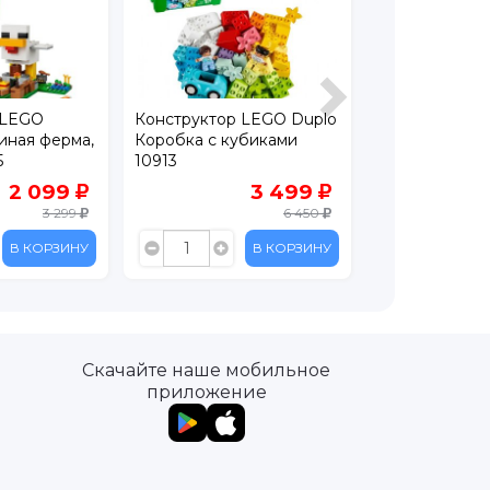
 LEGO
Конструктор LEGO Duplo
Конструктор 
риная ферма,
Коробка с кубиками
Аварийно-спа
5
10913
вертолет 604
2 099
3 499
3 299
6 450
В КОРЗИНУ
В КОРЗИНУ
Скачайте наше мобильное
приложение