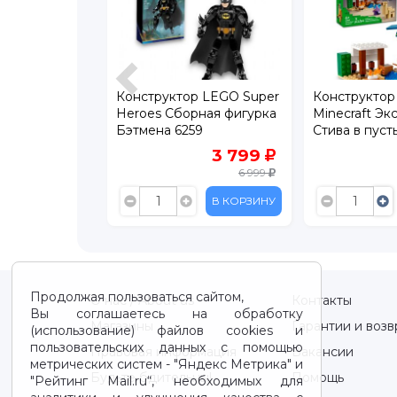
р LEGO
Конструктор LEGO Super
Конструкто
века-Паук
Heroes Сборная фигурка
Minecraft Э
ма на
Бэтмена 6259
Стива в пуст
ашине 76309
3 999
3 799
6 210
6 999
В КОРЗИНУ
В КОРЗИНУ
Продолжая пользоваться сайтом,
О нас / About us
Контакты
Вы соглашаетесь на обработку
Магазины
Гарантии и возв
(использование) файлов cookies и
пользовательских данных с помощью
Правовая информация
Вакансии
метрических систем - "Яндекс Метрика" и
Будьте бдительны!
Помощь
"Рейтинг Mail.ru“, необходимых для