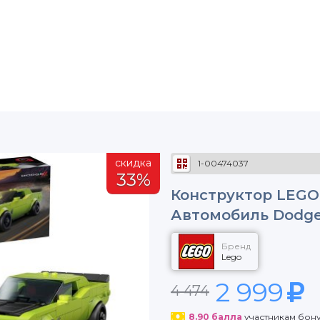
скидка
1-00474037
33%
Конструктор LEGO
Автомобиль Dodge 
Бренд
Lego
2 999
4 474
8.90
балла
участникам бон