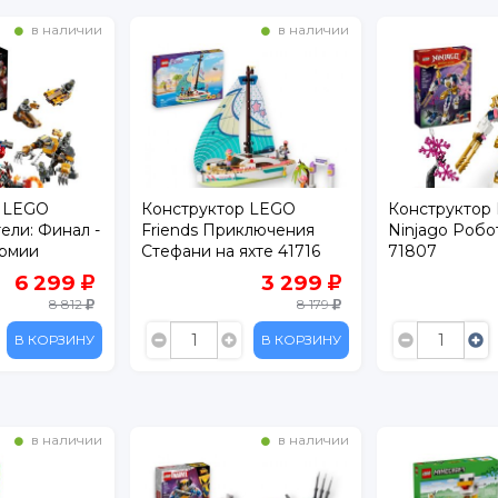
в наличии
в наличии
р LEGO
Конструктор LEGO
Конструктор
ели: Финал -
Friends Приключения
Ninjago Робо
армии
Стефани на яхте 41716
71807
22
6 299
3 299
8 812
8 179
В КОРЗИНУ
В КОРЗИНУ
в наличии
в наличии