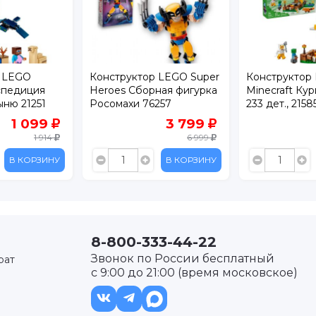
р LEGO
Конструктор LEGO Super
Конструктор
кспедиция
Heroes Сборная фигурка
Minecraft Ку
ыню 21251
Росомахи 76257
233 дет., 2158
1 099
3 799
1 914
6 999
В КОРЗИНУ
В КОРЗИНУ
8-800-333-44-22
Звонок по России бесплатный
рат
с 9:00 до 21:00 (время московское)