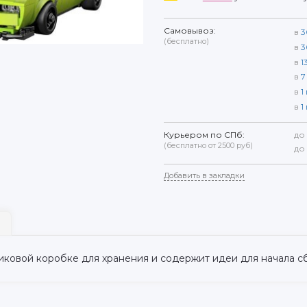
Самовывоз:
в
3
(бесплатно)
в
3
в
1
в
7
в
1
в
1
Курьером по СПб:
до
(бесплатно от 2500 руб)
до
Добавить в закладки
иковой коробке для хранения и содержит идеи для начала с