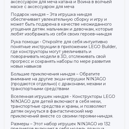
аксессуаром для меча катана и Воина в волчьей
маске с аксессуаром для меча
Подарок ниндзя – Эта игрушка ниндзя
обеспечивает увлекательную сборку и игру и
может быть подарена в качестве неожиданного
угощения детям. мальчикам и девочкам, которые
любят изображать из себя своих героев–ниндзя
Рука помощи - Откройте для себя интуитивно
понятные инструкции в приложении LEGO Builder,
где конструкторы могут увеличивать и
поворачивать модели в 3D, отслеживать свой
прогресс и сохранять наборы по мере развития
новых навыков
Большие приключения ниндзя – Обратите
внимание на другие экшн–игрушки NINJAGO
(продаются отдельно) с драконами, мехами и
транспортными средствами
Вселенная игрушек ниндзя - Конструкторы LEGO
NINJAGO для детей включают в себя мехи,
транспортные средства и храмы, и позволяют
детям окунуться в фантастический мир
приключений вместе со своими героями-ниндзя.
Размеры – Этот набор игрушек NINJAGO из 132
предметов включает в себя модель дракона