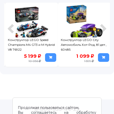
Конструктор LEGO City
Конструктор LEGO Technic
id
Автомобиль Хот-Род, 81 дет.,
Гоночный автомобиль NEOM
60485
McLaren Formula E Team 42169
1 099
5 499
1 599
9 666
Продолжая пользоваться сайтом,
8-800-333-44-22
Вы соглашаетесь на обработку