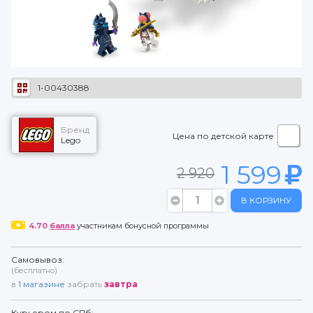
1-00430388
Бренд
Цена по детской карте
Lego
1 599
2 920
В КОРЗИНУ
4.70
балла
участникам бонусной программы
Самовывоз:
(бесплатно)
в
1
магазине
забрать
завтра
Курьером по СПб: