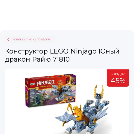
Назад к списку товаров
Конструктор LEGO Ninjago Юный
дракон Райю 71810
а
скидка
%
45%