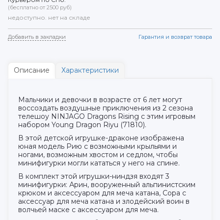
(бесплатно от 2500 руб)
недоступно. нет на складе
Добавить в закладки
Гарантия и возврат товара
Описание
Характеристики
Мальчики и девочки в возрасте от 6 лет могут
воссоздать воздушные приключения из 2 сезона
телешоу NINJAGO Dragons Rising с этим игровым
набором Young Dragon Riyu (71810).
В этой детской игрушке-драконе изображена
юная модель Рию с возможными крыльями и
ногами, возможным хвостом и седлом, чтобы
минифигурки могли кататься у него на спине.
В комплект этой игрушки-ниндзя входят 3
минифигурки: Арин, вооруженный альпинистским
крюком и аксессуаром для меча катана, Сора с
аксессуар для меча катана и злодейский воин в
волчьей маске с аксессуаром для меча.