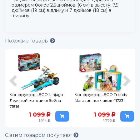
размером более 2,5 дюймов. (6 см) в высоту, 7,5
дюймов (19 см) в длину и 7 дюймов (18 см) в
ширину
Похожие товары
Конструктор LEGO Friends
Конструктор LEGO Marvel
Магазин пончиков 41723
Человек-паук на машине
против
Веномизированного
1 099
2 199
Росомахи, 134 дет., 76336
1 772
3 299
С этим товаром покупают