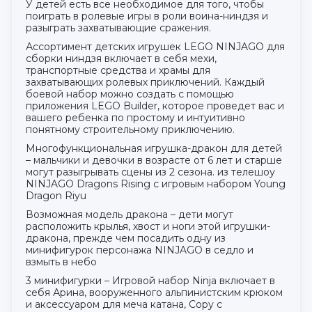
У детей есть все необходимое для того, чтобы
поиграть в ролевые игры в роли воина-ниндзя и
разыграть захватывающие сражения.
Ассортимент детских игрушек LEGO NINJAGO для
сборки ниндзя включает в себя мехи,
транспортные средства и храмы для
захватывающих ролевых приключений. Каждый
боевой набор можно создать с помощью
приложения LEGO Builder, которое проведет вас и
вашего ребенка по простому и интуитивно
понятному строительному приключению.
Многофункциональная игрушка-дракон для детей
– мальчики и девочки в возрасте от 6 лет и старше
могут разыгрывать сцены из 2 сезона. из телешоу
NINJAGO Dragons Rising с игровым набором Young
Dragon Riyu
Возможная модель дракона – дети могут
расположить крылья, хвост и ноги этой игрушки-
дракона, прежде чем посадить одну из
минифигурок персонажа NINJAGO в седло и
взмыть в небо
3 минифигурки – Игровой набор Ninja включает в
себя Арина, вооруженного альпинистским крюком
и аксессуаром для меча катана, Сору с