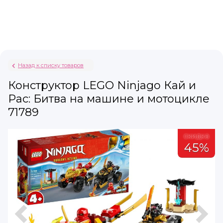
Назад к списку товаров
Конструктор LEGO Ninjago Кай и
Рас: Битва на машине и мотоцикле
71789
а
скидка
%
45%