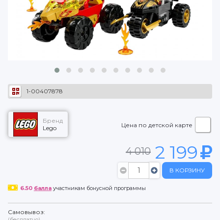
1-00407878
Бренд
Цена по детской карте
Lego
2 199
4 010
В КОРЗИНУ
6.50
балла
участникам бонусной программы
Самовывоз:
(бесплатно)