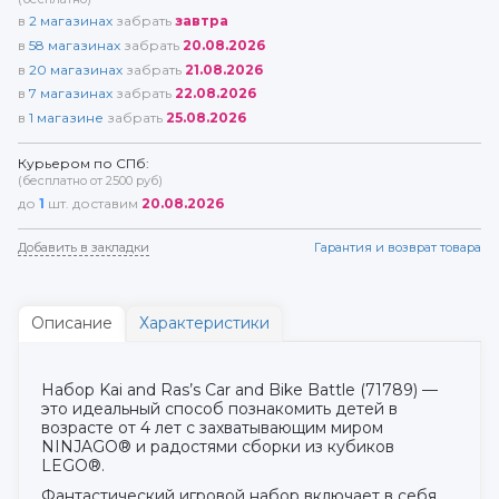
в
2
магазинах
забрать
завтра
в
58
магазинах
забрать
20.08.2026
в
20
магазинах
забрать
21.08.2026
в
7
магазинах
забрать
22.08.2026
в
1
магазине
забрать
25.08.2026
Курьером по СПб:
(бесплатно от 2500 руб)
до
1
шт. доставим
20.08.2026
Добавить в закладки
Гарантия и возврат товара
Описание
Характеристики
Набор Kai and Ras’s Car and Bike Battle (71789) —
это идеальный способ познакомить детей в
возрасте от 4 лет с захватывающим миром
NINJAGO® и радостями сборки из кубиков
LEGO®.
Фантастический игровой набор включает в себя