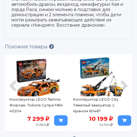
автомобиль-дракон, вездеход, минифигурки Кая и
лорда Раса, синюю молнию в подставке для
демонстрации и 2 элемента пламени, чтобы дети
могли разыграть захватывающее действие из
сериала «Ниндзяго: Восстание драконов».
Похожие товары
Конструктор LEGO Technic
Конструктор LEGO City
Форсаж: Тойота Супра MK4
Тяжелый эвакуатор с
42204
краном 60467
7 299
10 199
11 386
14 199