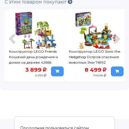
С этим товаром покупают
Конструктор LEGO Friends
Конструктор LEGO Sonic the
Кошачий день рождения и
Hedgehog Остров спасения
домик на дереве 42666
животных Эми 76992
3 899
8 499
5 381
11 828
Продолжая пользоваться сайтом,