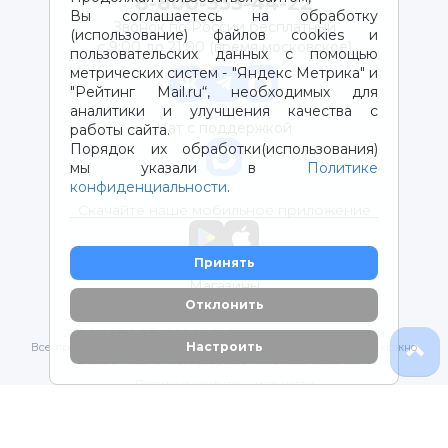
8-800-333-44-22
Вы соглашаетесь на обработку
Звонок по России бесплатный
(использование) файлов cookies и
с 9:00 до 21:00 (время московское)
пользовательских данных с помощью
метрических систем - "Яндекс Метрика" и
"Рейтинг Mail.ru“, необходимых для
аналитики и улучшения качества с
Чат с поддержкой
работы сайта.
Порядок их обработки(использования)
мы указали в
Политике
конфиденциальности
.
Скачайте наше мобильное приложение
Принять
Магазины
Отклонить
2012-2026 © ООО "ВОТОНЯ". Детские товары с доставкой
Настроить
Все права защищены. Любое использование материалов возможно
только с письменного разрешения владельцев сайта.
Политика конфиденциальности