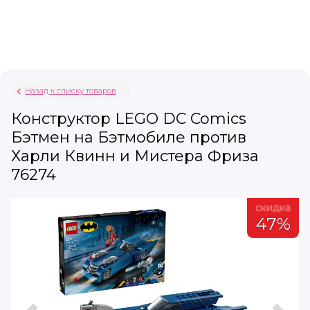
Назад к списку товаров
Конструктор LEGO DC Comics
Бэтмен на Бэтмобиле против
Харли Квинн и Мистера Фриза
76274
а
скидка
%
47%