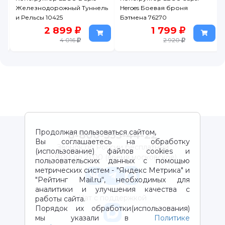
Железнодорожный Туннель
Heroes Боевая броня
и Рельсы 10425
Бэтмена 76270
2 899
1 799
4 016
2 920
Продолжая пользоваться сайтом,
8-800-333-44-22
Вы соглашаетесь на обработку
Звонок по России бесплатный
(использование) файлов cookies и
с 9:00 до 21:00 (время московское)
пользовательских данных с помощью
метрических систем - "Яндекс Метрика" и
"Рейтинг Mail.ru“, необходимых для
аналитики и улучшения качества с
Чат с поддержкой
работы сайта.
Порядок их обработки(использования)
мы указали в
Политике