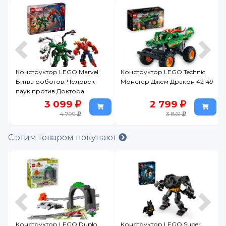
s
Конструктор LEGO Marvel
Конструктор LEGO Technic
Битва роботов: Человек-
Монстер Джем Дракон 42149
паук против Доктора
Осьминога, 315 дет., 76338
3 099
2 799
4 799
3 861
С этим товаром покупают
Конструктор LEGO Duplo
Конструктор LEGO Super