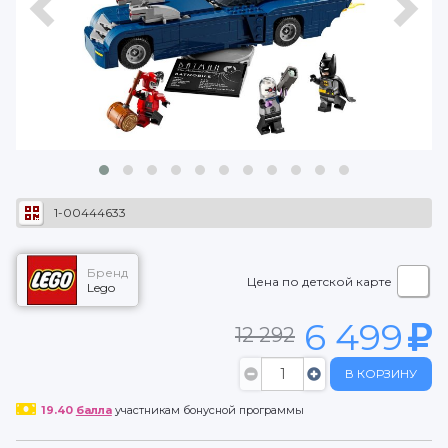
1-00444633
Бренд
Цена по детской карте
Lego
6 499
12 292
В КОРЗИНУ
19.40
балла
участникам бонусной программы