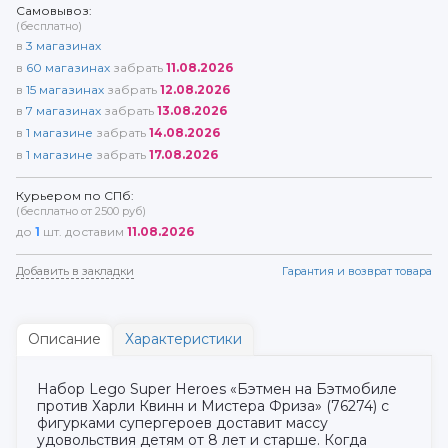
Самовывоз:
(бесплатно)
в
3
магазинах
в
60
магазинах
забрать
11.08.2026
в
15
магазинах
забрать
12.08.2026
в
7
магазинах
забрать
13.08.2026
в
1
магазине
забрать
14.08.2026
в
1
магазине
забрать
17.08.2026
Курьером по СПб:
(бесплатно от 2500 руб)
до
1
шт. доставим
11.08.2026
Добавить в закладки
Гарантия и возврат товара
Описание
Характеристики
Набор Lego Super Heroes «Бэтмен на Бэтмобиле
против Харли Квинн и Мистера Фриза» (76274) с
фигурками супергероев доставит массу
удовольствия детям от 8 лет и старше. Когда