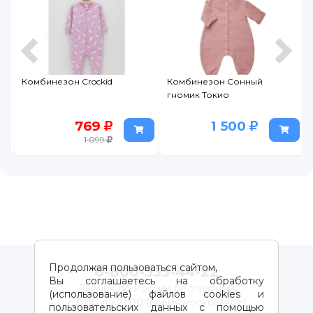
Комбинезон Crockid
Комбинезон Сонный
гномик Токио
769
1 500
1 099
Продолжая пользоваться сайтом,
8-800-333-44-22
Вы соглашаетесь на обработку
Звонок по России бесплатный
(использование) файлов cookies и
с 9:00 до 21:00 (время московское)
пользовательских данных с помощью