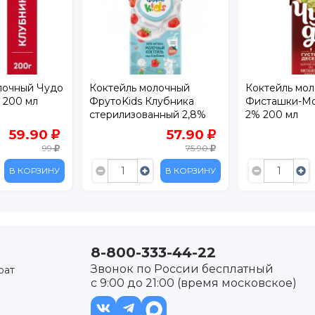
лочный
Коктейль молочный Чудо
Сырок Чудо
лубника
Фисташки-Мороженое
глазированн
нный 2,8%
2% 200 мл
28,7% 40 г
57.90
54.90
75.90
69.90
В КОРЗИНУ
В КОРЗИНУ
8-800-333-44-22
Звонок по России бесплатный
рат
с 9:00 до 21:00 (время московское)