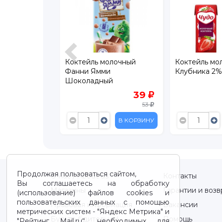
олочный
Коктейль молочный Чудо
Коктейль мо
и
Клубника 2% 200 мл
ФрутоKids К
й
стерилизова
нный 1,7 %
200 мл
39
59.90
53
99
В КОРЗИНУ
В КОРЗИНУ
Продолжая пользоваться сайтом,
О нас / About us
Контакты
Вы соглашаетесь на обработку
Магазины
Гарантии и возв
(использование) файлов cookies и
пользовательских данных с помощью
Правовая информация
Вакансии
метрических систем - "Яндекс Метрика" и
Будьте бдительны!
Помощь
"Рейтинг Mail.ru“, необходимых для