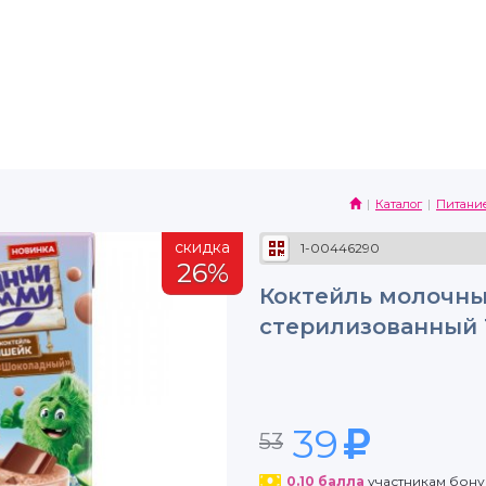
Каталог
Питани
скидка
1-00446290
26%
Коктейль молочн
стерилизованный 1
39
53
0.10
балла
участникам бон