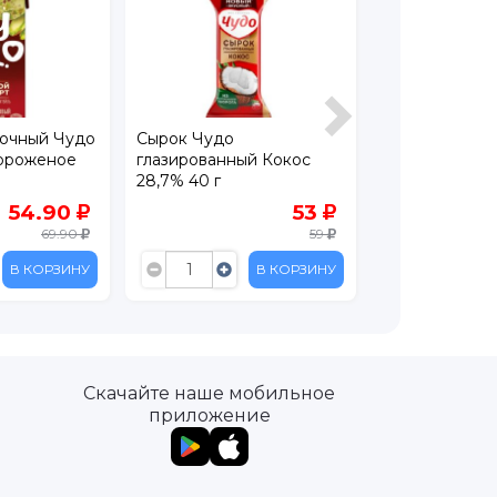
Напиток Нео Мажитель
Сырок Чудо
ый Кокос
Персик Маракуйя 950г
глазированны
25,6%, 40 г
53
139
59
175
В КОРЗИНУ
В КОРЗИНУ
Скачайте наше мобильное
приложение