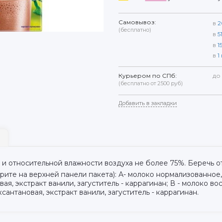
Самовывоз:
в
2
(бесплатно)
в
5
в
1
в
1
Курьером по СПб:
до
(бесплатно от 2500 руб)
Добавить в закладки
С и относительной влажности воздуха не более 75%. Беречь о
рите на верхней панели пакета): А- молоко нормализованное,
вая, экстракт ванили, загуститель - каррагинан; В - молоко в
ксантановая, экстракт ванили, загуститель - каррагинан.