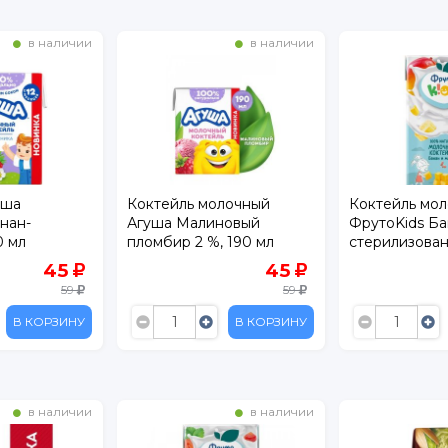
в наличии
в наличии
лочный
Коктейль молочный
Коктейль мо
новый
ФрутоKids Банан и манго
Фанни Ямми 
 190 мл
стерилизованный 3,2%
стерилизован
200 мл
170 мл
45
57.90
59
75.90
В КОРЗИНУ
В КОРЗИНУ
в наличии
в наличии