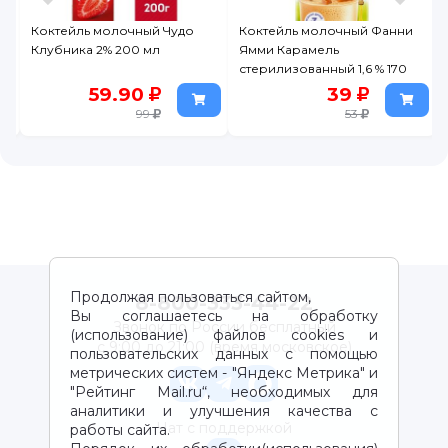
Коктейль молочный Чудо
Коктейль молочный Фанни
Клубника 2% 200 мл
Ямми Карамель
стерилизованный 1,6 % 170
мл
59.90
39
99
53
Продолжая пользоваться сайтом,
8-800-333-44-22
Вы соглашаетесь на обработку
Звонок по России бесплатный
(использование) файлов cookies и
с 9:00 до 21:00 (время московское)
пользовательских данных с помощью
метрических систем - "Яндекс Метрика" и
"Рейтинг Mail.ru“, необходимых для
аналитики и улучшения качества с
Чат с поддержкой
работы сайта.