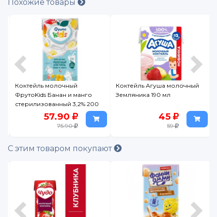
Похожие товары
й
Коктейль молочный
Коктейль Агуша молочный
ФрутоKids Банан и манго
Земляника 190 мл
стерилизованный 3,2% 200
мл
57.90
45
75.90
59
С этим товаром покупают