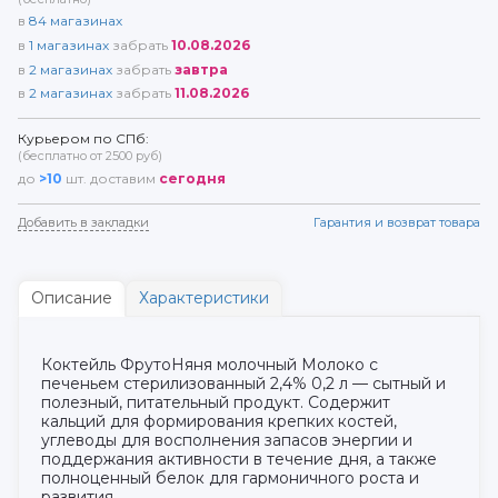
в
84
магазинах
в
1
магазинах
забрать
10.08.2026
в
2
магазинах
забрать
завтра
в
2
магазинах
забрать
11.08.2026
Курьером по СПб:
(бесплатно от 2500 руб)
до
>10
шт. доставим
сегодня
Добавить в закладки
Гарантия и возврат товара
Описание
Характеристики
Коктейль ФрутоНяня молочный Молоко с
печеньем стерилизованный 2,4% 0,2 л — сытный и
полезный, питательный продукт. Содержит
кальций для формирования крепких костей,
углеводы для восполнения запасов энергии и
поддержания активности в течение дня, а также
полноценный белок для гармоничного роста и
развития.