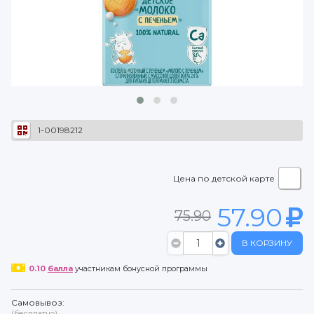
1-00198212
Цена по детской карте
57.90
75.90
В КОРЗИНУ
0.10
балла
участникам бонусной программы
Самовывоз:
(бесплатно)