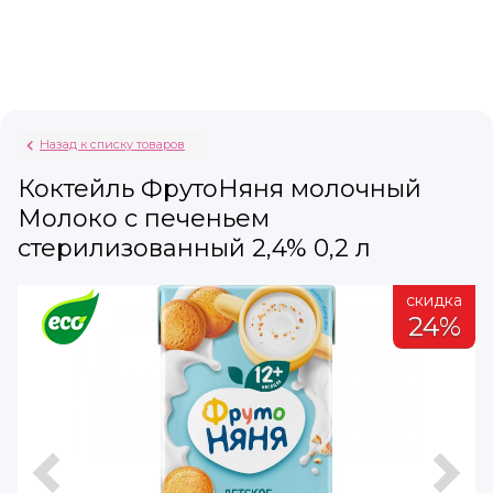
Назад к списку товаров
Коктейль ФрутоНяня молочный
Молоко с печеньем
стерилизованный 2,4% 0,2 л
а
скидка
%
24%