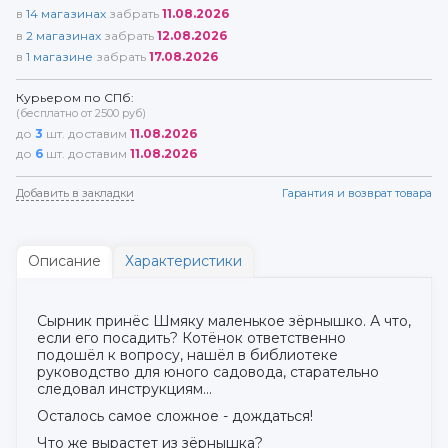
в
14
магазинах
забрать
11.08.2026
в
2
магазинах
забрать
12.08.2026
в
1
магазине
забрать
17.08.2026
Курьером по СПб:
(бесплатно от 2500 руб)
до
3
шт. доставим
11.08.2026
до
6
шт. доставим
11.08.2026
Добавить в закладки
Гарантия и возврат товара
Описание
Характеристики
Сырник принёс Шмяку маленькое зёрнышко. А что,
если его посадить? Котёнок ответственно
подошёл к вопросу, нашёл в библиотеке
руководство для юного садовода, старательно
следовал инструкциям...
Осталось самое сложное - дождаться!
Что же вырастет из зёрнышка?