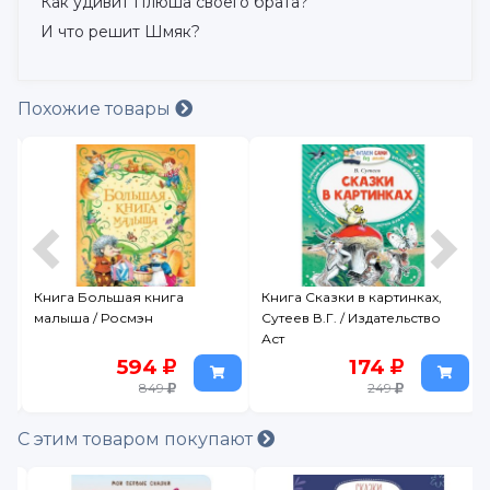
Как удивит Плюша своего брата?
И что решит Шмяк?
Похожие товары
Книга Большая книга
Книга Сказки в картинках,
е
малыша / Росмэн
Сутеев В.Г. / Издательство
Аст
594
174
849
249
С этим товаром покупают