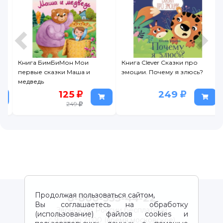
Книга БимБиМон Мои
Книга Clever Сказки про
.
первые сказки Маша и
эмоции. Почему я злюсь?
медведь
125
249
249
Продолжая пользоваться сайтом,
8-800-333-44-22
Вы соглашаетесь на обработку
Звонок по России бесплатный
(использование) файлов cookies и
с 9:00 до 21:00 (время московское)