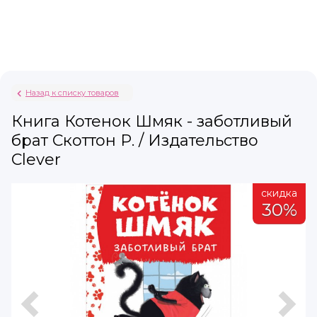
Назад к списку товаров
Книга Котенок Шмяк - заботливый
брат Скоттон Р. / Издательство
Clever
а
скидка
%
30%