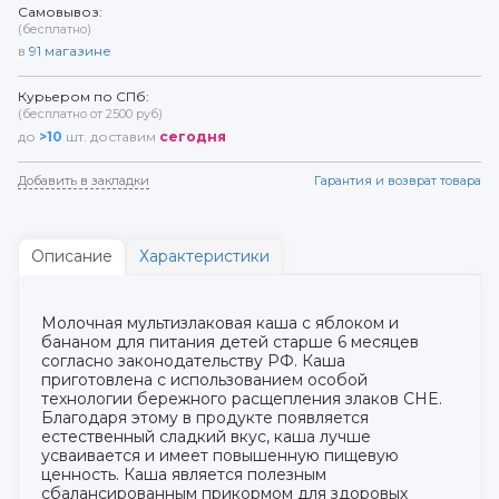
Самовывоз:
(бесплатно)
в
91
магазине
Курьером по СПб:
(бесплатно от 2500 руб)
до
>10
шт. доставим
сегодня
Добавить в закладки
Гарантия и возврат товара
Описание
Характеристики
Молочная мультизлаковая каша с яблоком и
бананом для питания детей старше 6 месяцев
согласно законодательству РФ. Каша
приготовлена с использованием особой
технологии бережного расщепления злаков CHE.
Благодаря этому в продукте появляется
естественный сладкий вкус, каша лучше
усваивается и имеет повышенную пищевую
ценность. Каша является полезным
сбалансированным прикормом для здоровых