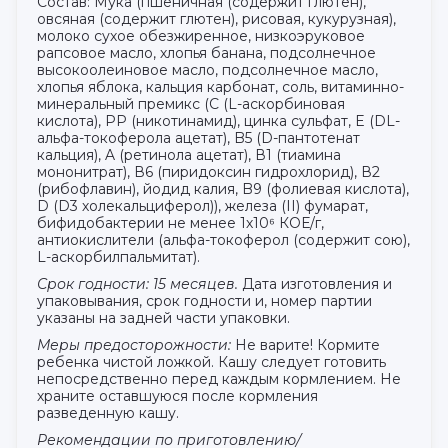
Состав: Мука (пшеничная (содержит глютен),
овсяная (содержит глютен), рисовая, кукурузная),
молоко сухое обезжиренное, низкоэруковое
рапсовое масло, хлопья банана, подсолнечное
высокоолеиновое масло, подсолнечное масло,
хлопья яблока, кальция карбонат, соль, витаминно-
минеральный премикс (С (L-аскорбиновая
кислота), РР (никотинамид), цинка сульфат, E (DL-
альфа-токоферола ацетат), B5 (D-пантотенат
кальция), A (ретинола ацетат), В1 (тиамина
мононитрат), В6 (пиридоксин гидрохлорид), В2
(рибофлавин), йодид калия, B9 (фолиевая кислота),
D (D3 холекальциферол)), железа (II) фумарат,
бифидобактерии не менее 1х10⁶ КОЕ/г,
антиокислители (альфа-токоферол (содержит сою),
L-аскорбилпальмитат).
Срок годности: 15 месяцев.
Дата изготовления и
упаковывания, срок годности и, номер партии
указаны на задней части упаковки.
Меры предосторожности:
Не варите! Кормите
ребенка чистой ложкой. Кашу следует готовить
непосредственно перед каждым кормлением. Не
храните оставшуюся после кормления
разведенную кашу.
Рекомендации по приготовлению/