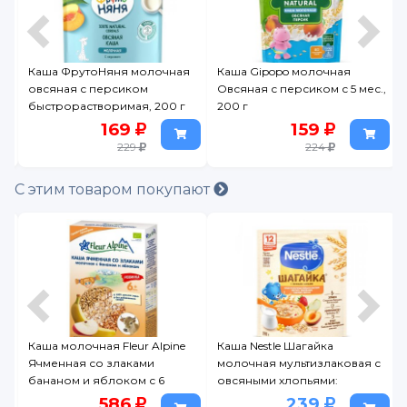
Каша ФрутоНяня молочная
Каша Gipopo молочная
с
овсяная с персиком
Овсяная с персиком с 5 мес.,
быстрорастворимая, 200 г
200 г
к
169
159
229
224
С этим товаром покупают
Каша молочная Fleur Alpine
Каша Nestle Шагайка
Ячменная со злаками
молочная мультизлаковая с
бананом и яблоком с 6
овсяными хлопьями:
месяцев, 200 г
яблоко, земляника, персик
586
239