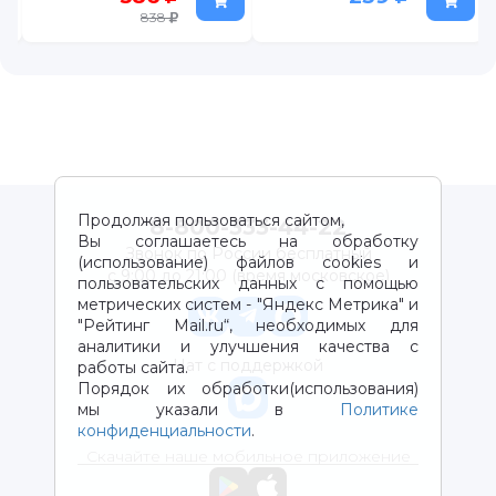
190 г
838
Продолжая пользоваться сайтом,
8-800-333-44-22
Вы соглашаетесь на обработку
Звонок по России бесплатный
(использование) файлов cookies и
с 9:00 до 21:00 (время московское)
пользовательских данных с помощью
метрических систем - "Яндекс Метрика" и
"Рейтинг Mail.ru“, необходимых для
аналитики и улучшения качества с
Чат с поддержкой
работы сайта.
Порядок их обработки(использования)
мы указали в
Политике
конфиденциальности
.
Скачайте наше мобильное приложение