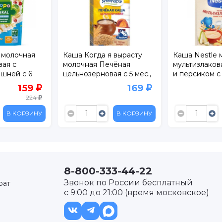
 молочная
Каша Когда я вырасту
Каша Nestle 
вая с
молочная Печёная
мультизлаков
ишней с 6
цельнозерновая с 5 мес.,
и персиком с
200 г
бифидобакте
159
169
200 г
224
В КОРЗИНУ
В КОРЗИНУ
8-800-333-44-22
Звонок по России бесплатный
рат
с 9:00 до 21:00 (время московское)