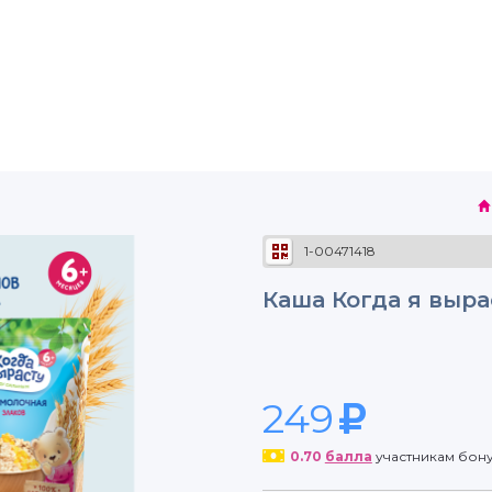
1-00471418
Каша Когда я выра
249
0.70
балла
участникам бон