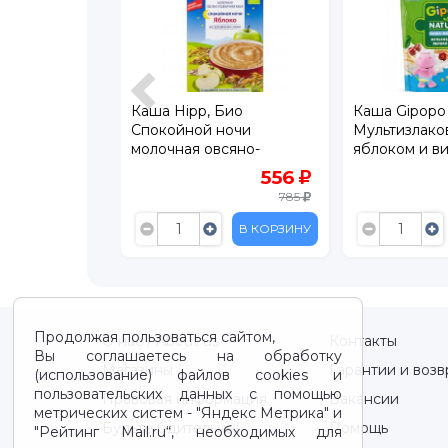
Няня
Каша Hipp, Био
Каша Gipopo
шеничная с
Спокойной ночи
Мультизлако
емляникой
молочная овсяно-
яблоком и в
пшеничная с яблоком
мес., 170 г
169
556
250 г
229
785
В КОРЗИНУ
В КОРЗИНУ
Продолжая пользоваться сайтом,
О нас / About us
Контакты
Вы соглашаетесь на обработку
Магазины
Гарантии и возв
(использование) файлов cookies и
пользовательских данных с помощью
Правовая информация
Вакансии
метрических систем - "Яндекс Метрика" и
Будьте бдительны!
Помощь
"Рейтинг Mail.ru“, необходимых для