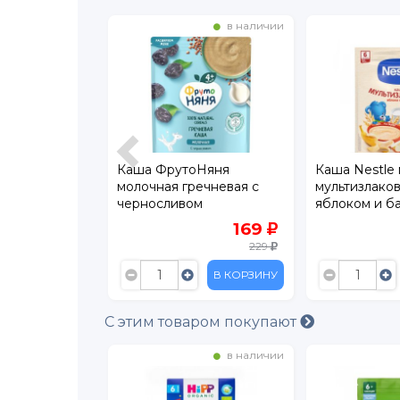
в наличии
в наличии
 молочная
Каша ФрутоНяня
Каша Nestle
блоком с
молочная гречневая с
мультизлаков
ериями BL
черносливом
яблоком и б
быстрорастворимая, 200
бифидобакт
229
169
г пауч
200 г
229
В КОРЗИНУ
В КОРЗИНУ
С этим товаром покупают
в наличии
в наличии