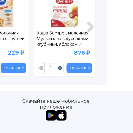
молочная
Каша Semper, молочная
Каша Nutrilon
ая с грушей
Мультизлак с кусочками
рисовая Бана
клубники, яблоком и
200 г
риями BL
бананом 180 г
229
876
В КОРЗИНУ
В КОРЗИНУ
Скачайте наше мобильное
приложение