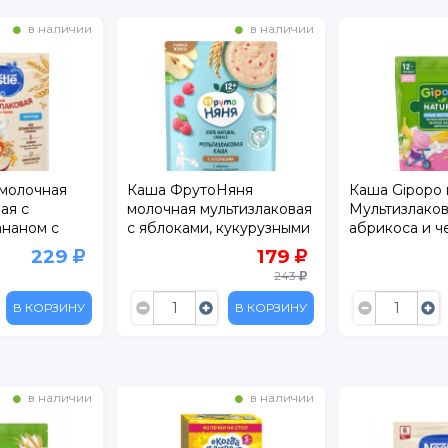
в наличии
в наличии
 молочная
Каша ФрутоНяня
Каша Gipopo
ая с
молочная мультизлаковая
Мультизлакова
ананом с
с яблоками, кукурузными
абрикоса и ч
ериями BL
хлопьями и кусочками
сливой с 12 ме
229
179
малины 200 г
243
В КОРЗИНУ
В КОРЗИНУ
в наличии
в наличии