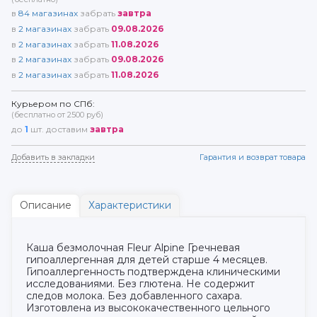
в
84
магазинах
забрать
завтра
в
2
магазинах
забрать
09.08.2026
в
2
магазинах
забрать
11.08.2026
в
2
магазинах
забрать
09.08.2026
в
2
магазинах
забрать
11.08.2026
Курьером по СПб:
(бесплатно от 2500 руб)
до
1
шт. доставим
завтра
Добавить в закладки
Гарантия и возврат товара
Описание
Характеристики
Каша безмолочная Fleur Alpine Гречневая
гипоаллергенная для детей старше 4 месяцев.
Гипоаллергенность подтверждена клиническими
исследованиями. Без глютена. Не содержит
следов молока. Без добавленного сахара.
Изготовлена из высококачественного цельного