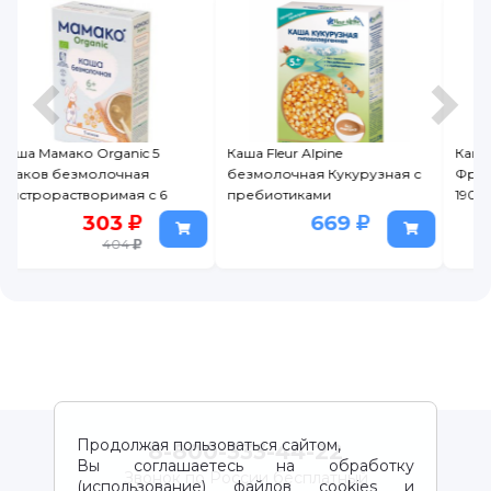
Каша Fleur Alpine
Каша безмолочная
безмолочная Кукурузная с
ФрутоНяня мультизлаковая,
пребиотиками
190г
гипоаллергенная, с 5
669
142
месяцев, 175 г
189
Продолжая пользоваться сайтом,
8-800-333-44-22
Вы соглашаетесь на обработку
Звонок по России бесплатный
(использование) файлов cookies и