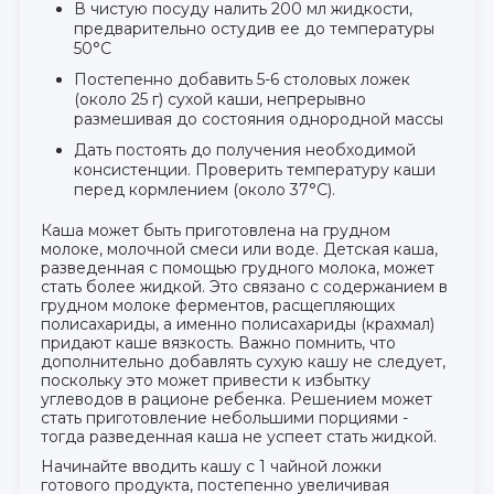
В чистую посуду налить 200 мл жидкости,
предварительно остудив ее до температуры
50°С
Постепенно добавить 5-6 столовых ложек
(около 25 г) сухой каши, непрерывно
размешивая до состояния однородной массы
Дать постоять до получения необходимой
консистенции. Проверить температуру каши
перед кормлением (около 37°С).
Каша может быть приготовлена на грудном
молоке, молочной смеси или воде. Детская каша,
разведенная с помощью грудного молока, может
стать более жидкой. Это связано с содержанием в
грудном молоке ферментов, расщепляющих
полисахариды, а именно полисахариды (крахмал)
придают каше вязкость. Важно помнить, что
дополнительно добавлять сухую кашу не следует,
поскольку это может привести к избытку
углеводов в рационе ребенка. Решением может
стать приготовление небольшими порциями -
тогда разведенная каша не успеет стать жидкой.
Начинайте вводить кашу с 1 чайной ложки
готового продукта, постепенно увеличивая