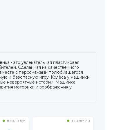
ика - это увлекательная пластиковая
ителей. Сделанная из качественного
в вместе с персонажами полюбившегося
ную и безопасную игру. Колёса у машинки
нные невероятные истории. Машинка
звития моторики и воображения у
в наличии
в наличии