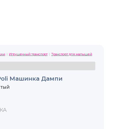
шки
Игрушечный транспорт
Транспорт для малышей
Poli Машинка Дампи
лтый
КА