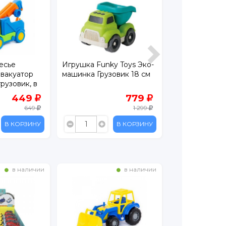
есье
Игрушка Funky Toys Эко-
Игрушка Пол
вакуатор
машинка Грузовик 18 см
Автомобиль Т
рузовик, в
катером на п
449
779
649
1 299
В КОРЗИНУ
В КОРЗИНУ
в наличии
в наличии