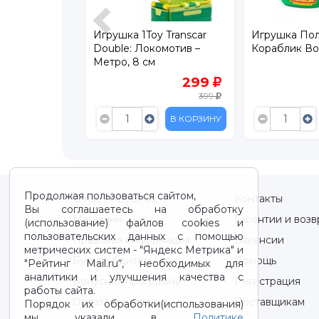
ky Toys Эко-
Игрушка 1Toy Transcar
Игрушка Пол
зовик 18 см
Double: Локомотив –
Кораблик Во
Метро, 8 см
779
299
1 299
399
В КОРЗИНУ
В КОРЗИНУ
Продолжая пользоваться сайтом,
О нас / About us
Контакты
Вы соглашаетесь на обработку
Магазины
Гарантии и возв
(использование) файлов cookies и
пользовательских данных с помощью
Правовая информация
Вакансии
метрических систем - "Яндекс Метрика" и
Будьте бдительны!
Помощь
"Рейтинг Mail.ru“, необходимых для
аналитики и улучшения качества с
Бонусная программа
Регистрация
работы сайта.
Оплата и доставка
Поставщикам
Порядок их обработки(использования)
мы указали в
Политике