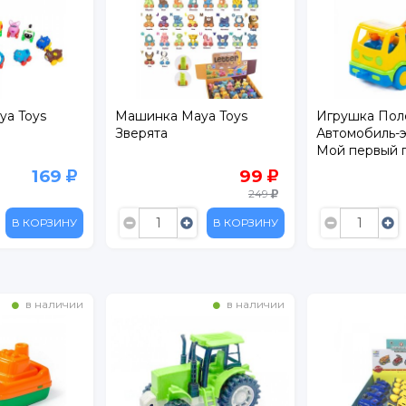
a Toys
Машинка Maya Toys
Игрушка Пол
Зверята
Автомобиль-э
Мой первый г
сеточке
169
99
249
В КОРЗИНУ
В КОРЗИНУ
в наличии
в наличии