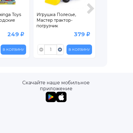
inga Toys
Игрушка Полесье,
Игрушка Funky
одские
Мастер трактор-
машинка Поли
погрузчик
249
379
В КОРЗИНУ
В КОРЗИНУ
Скачайте наше мобильное
приложение