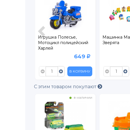
лесье Беби
Игрушка Полесье,
Машинка May
узовик
Мотоцикл полицейский
Зверята
Харлей
639
649
В КОРЗИНУ
В КОРЗИНУ
С этим товаром покупают
в наличии
в наличии