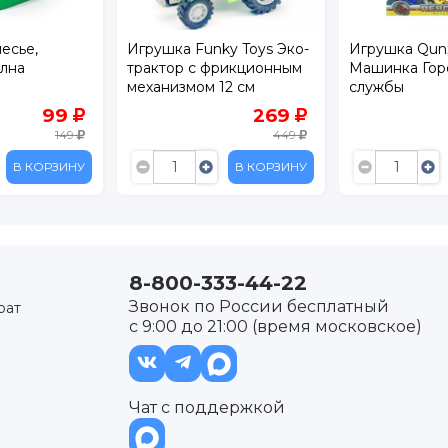
есье,
Игрушка Funky Toys Эко-
Игрушка Qunx
лна
трактор с фрикционным
Машинка Гор
механизмом 12 см
службы
99
269
149
449
В КОРЗИНУ
В КОРЗИНУ
8-800-333-44-22
Звонок по России бесплатный
рат
с 9:00 до 21:00 (время московское)
Чат с поддержкой