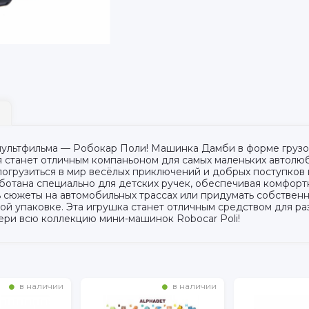
мультфильма — Робокар Поли! Машинка Дамби в форме грузов
 станет отличным компаньоном для самых маленьких автолюб
погрузиться в мир весёлых приключений и добрых поступко
аботана специально для детских ручек, обеспечивая комфорт
ть сюжеты на автомобильных трассах или придумать собстве
ой упаковке. Эта игрушка станет отличным средством для ра
ери всю коллекцию мини-машинок Robocar Poli!
в наличии
в наличии