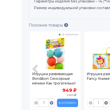
Параметры изделия без упаковки – 14,7*14*
Размер индивидуальной упаковки составляет
Похожие товары
в наличии
в наличии
звивающая
Игрушка развивающая
Игрушка ра
енсорный
Bondibon Сенсорные
Fancy Книже
я малышей
мячики Как трогательно!
1 999
949
1 299
В КОРЗИНУ
В КОРЗИНУ