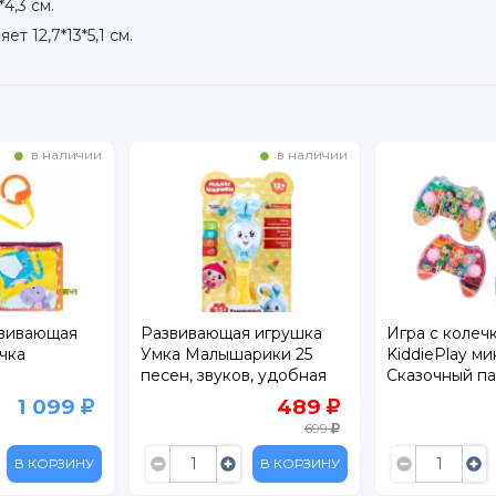
4,3 см.
 12,7*13*5,1 см.
в наличии
в наличии
звивающая
Развивающая игрушка
Игра с колеч
чка
Умка Малышарики 25
KiddiePlay ми
песен, звуков, удобная
Сказочный па
ручка
1 099
489
699
В КОРЗИНУ
В КОРЗИНУ