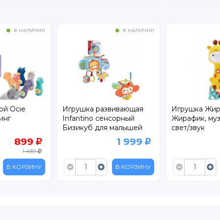
в наличии
в наличии
ой Ocie
Игрушка развивающая
Игрушка Жи
инг
Infantino сенсорный
Жирафик, муз
Бизикуб для малышей
свет/звук
899
1 999
1 459
В КОРЗИНУ
В КОРЗИНУ