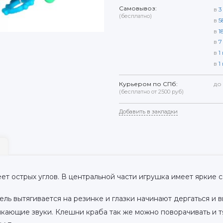
Самовывоз:
в
3
(бесплатно)
в
5
в
1
в
7
в
1
в
1
Курьером по СПб:
до
(бесплатно от 2500 руб)
Добавить в закладки
ет острых углов. В центральной части игрушка имеет яркие
ль вытягивается на резинке и глазки начинают дергаться и 
кающие звуки. Клешни краба так же можно поворачивать и т