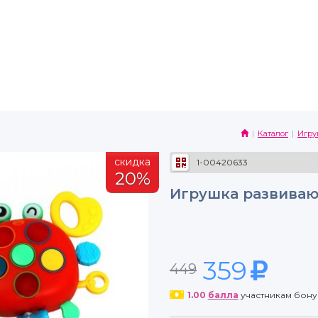
Каталог
Игр
скидка
1-00420633
20%
Игрушка развиваю
359
449
1.00
балла
участникам бон