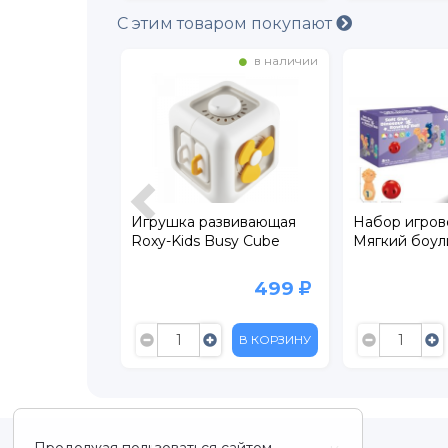
С этим товаром покупают
в наличии
в наличии
вой Dream
Игрушка развивающая
Набор игров
шки-
Roxy-Kids Busy Cube
Мягкий боул
229
499
В КОРЗИНУ
В КОРЗИНУ