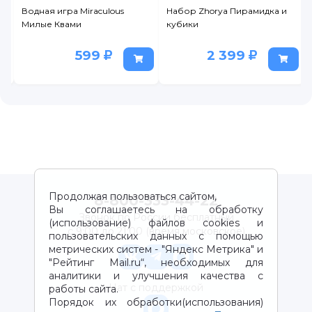
cy
Водная игра Miraculous
Набор Zhorya Пирамидка и
Милые Квами
кубики
599
2 399
Продолжая пользоваться сайтом,
8-800-333-44-22
Вы соглашаетесь на обработку
Звонок по России бесплатный
(использование) файлов cookies и
с 9:00 до 21:00 (время московское)
пользовательских данных с помощью
метрических систем - "Яндекс Метрика" и
"Рейтинг Mail.ru“, необходимых для
аналитики и улучшения качества с
Чат с поддержкой
работы сайта.
Порядок их обработки(использования)