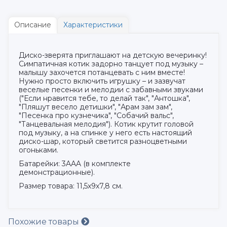
Описание
Характеристики
Диско-зверята приглашают на детскую вечеринку!
Симпатичная котик задорно танцует под музыку –
малышу захочется потанцевать с ним вместе!
Нужно просто включить игрушку – и зазвучат
веселые песенки и мелодии с забавными звуками
("Если нравится тебе, то делай так", "Антошка",
"Пляшут весело детишки", "Арам зам зам",
"Песенка про кузнечика", "Собачий вальс",
"Танцевальная мелодия"). Котик крутит головой
под музыку, а на спинке у него есть настоящий
диско-шар, который светится разноцветными
огоньками.
Батарейки: 3AAA (в комплекте
демонстрационные).
Размер товара: 11,5х9х7,8 см.
Похожие товары