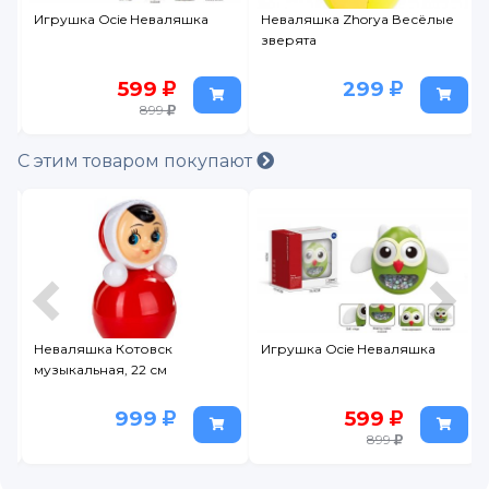
Игрушка Ocie Неваляшка
Неваляшка Zhorya Весёлые
зверята
599
299
899
С этим товаром покупают
Неваляшка Котовск
Игрушка Ocie Неваляшка
музыкальная, 22 см
999
599
899