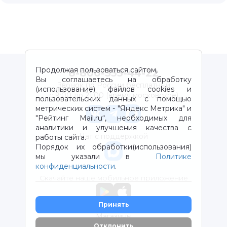
Продолжая пользоваться сайтом,
8-800-333-44-22
Вы соглашаетесь на обработку
Звонок по России бесплатный
(использование) файлов cookies и
с 9:00 до 21:00 (время московское)
пользовательских данных с помощью
метрических систем - "Яндекс Метрика" и
"Рейтинг Mail.ru“, необходимых для
аналитики и улучшения качества с
Чат с поддержкой
работы сайта.
Порядок их обработки(использования)
мы указали в
Политике
конфиденциальности
.
Скачайте наше мобильное приложение
Принять
Магазины
Отклонить