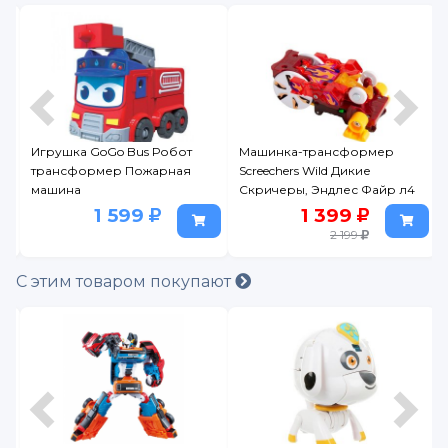
Игрушка GoGo Bus Робот
Машинка-трансформер
а
трансформер Пожарная
Screechers Wild Дикие
машина
Скричеры, Эндлес Файр л4
1 599
1 399
2 199
С этим товаром покупают