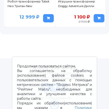
Робот-трансформер Tobot
Игрушка-трансформер
Нео Тритан New
Doggy Adventure Дилли
12 999
1 100
2 700
Продолжая пользоваться сайтом,
8-800-333-44-22
Вы соглашаетесь на обработку
Звонок по России бесплатный
(использование) файлов cookies и
с 9:00 до 21:00 (время московское)
пользовательских данных с помощью
метрических систем - "Яндекс Метрика" и
"Рейтинг Mail.ru“, необходимых для
аналитики и улучшения качества с
Чат с поддержкой
работы сайта.
Порядок их обработки(использования)
мы указали в
Политике