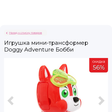
Назад к списку товаров
Игрушка мини-трансформер
Doggy Adventure Бобби
а
скидка
%
56%