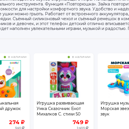
кального инструмента. Функция «Повторюшка». Зайка повтор
ромкости для настройки комфортного звука. Удобство и надёж
 ушки можно грызть. Работает от встроенного аккумулятора,
арядки. Съёмный силиконовый чехол и съёмный ремешок в комп
иков и девочек, и этот телефон детский отлично вписывает
будет наполнен увлекательными играми, музыкой и радостью. Г
в наличии
в наличии
ыкальная
Игрушка развивающая
Игрушка муз
ый дружок
Умка Сказочник Енот
Морская звез
Михалков С. стихи 50
звук
песен, сказок, загадок
274
749
549
1 499