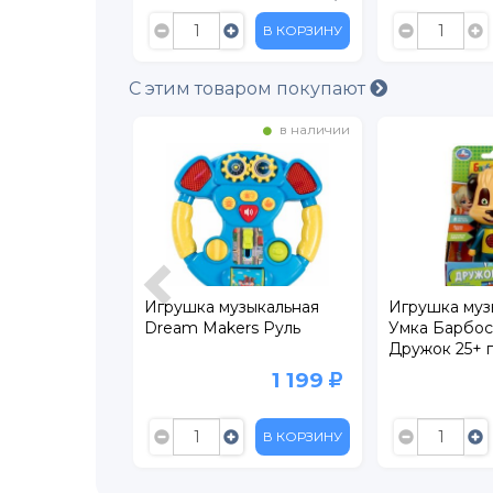
В КОРЗИНУ
В КОРЗИНУ
С этим товаром покупают
в наличии
в наличии
зыкальная
Игрушка музыкальная
Игрушка муз
я первая
Dream Makers Руль
Умка Барбо
ушка, 30
Дружок 25+ 
в, звуков,
загадок и зв
419
1 199
599
В КОРЗИНУ
В КОРЗИНУ