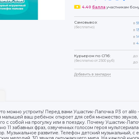
4.40
балла
участникам бон
Самовывоз:
в
5
(бесплатно)
в
1
в
1
в
4
Курьером по СПб:
до
(бесплатно от 2500 руб)
до
Добавить в закладки
то можно устроить! Перед вами Ушастик-Лапочка P3 от alilo
 малышей ваш ребёнок откроет для себя множество звуков, ц
его с собой на прогулку или в поездку. Почему Ушастик-Лапо
о 11 забавных фраз, озвученных голосом героя мультсериала, 
овор. Музыкальное развитие. Телефон детский музыкальный, с
ских мелодий. 30 звуков окружающего мира. На каждой кнопк