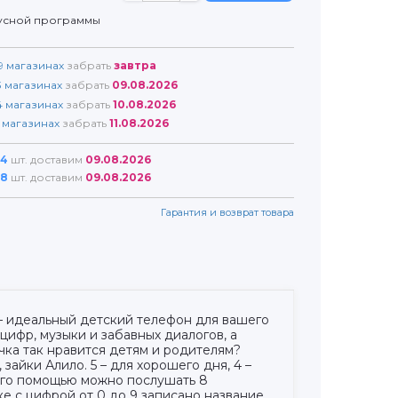
усной программы
9
магазинах
забрать
завтра
3
магазинах
забрать
09.08.2026
4
магазинах
забрать
10.08.2026
магазинах
забрать
11.08.2026
4
шт. доставим
09.08.2026
8
шт. доставим
09.08.2026
Гарантия и возврат товара
 – идеальный детский телефон для вашего
ифр, музыки и забавных диалогов, а
чка так нравится детям и родителям?
зайки Алило. 5 – для хорошего дня, 4 –
 его помощью можно послушать 8
е с цифрой от 0 до 9 записано название