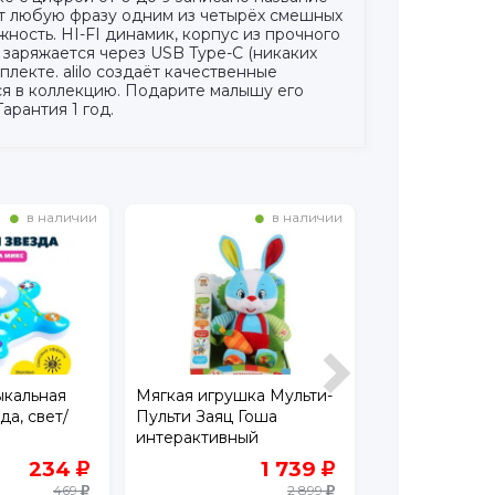
ит любую фразу одним из четырёх смешных
ность. HI-FI динамик, корпус из прочного
 заряжается через USB Type-C (никаких
лекте. alilo создаёт качественные
ся в коллекцию. Подарите малышу его
арантия 1 год.
в наличии
в наличии
ыкальная
Мягкая игрушка Мульти-
Фигурка Умка
да, свет/
Пульти Заяц Гоша
20+ песен, зв
интерактивный
Союзмультфи
Чуковский К., 12 функц, 25
234
1 739
см
469
2 899