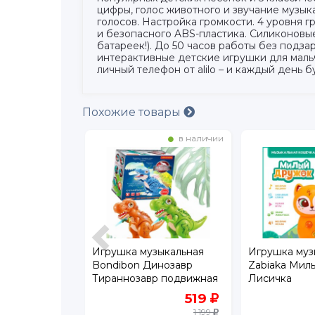
цифры, голос животного и звучание музы
голосов. Настройка громкости. 4 уровня г
и безопасного ABS-пластика. Силиконовые
батареек!). До 50 часов работы без подз
интерактивные детские игрушки для мальч
личный телефон от alilo – и каждый день 
Похожие товары
в наличии
в наличии
зыкальная
Игрушка музыкальная
Игрушка муз
шинка
Bondibon Динозавр
Zabiaka Мил
приключения
Тираннозавр подвижная
Лисичка
лка звук/
со светом/звуком
274
519
549
1 199