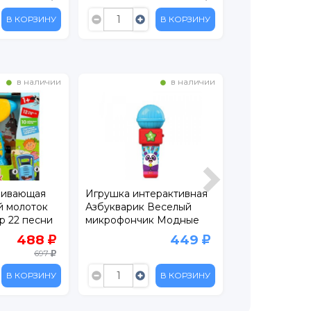
В КОРЗИНУ
В КОРЗИНУ
в наличии
в наличии
вивающая
Игрушка интерактивная
Игрушка Kiddi
й молоток
Азбукварик Веселый
Фигурка дино
р 22 песни
микрофончик Модные
Пахицелафозав
песенки
звук
488
449
697
В КОРЗИНУ
В КОРЗИНУ