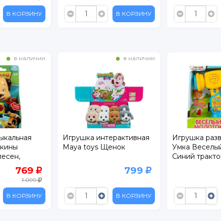
В КОРЗИНУ
В КОРЗИНУ
в наличии
в наличии
ыкальная
Игрушка интерактивная
Игрушка раз
скины
Maya toys Щенок
Умка Веселы
песен,
Синий тракто
уков
769
799
1 099
В КОРЗИНУ
В КОРЗИНУ