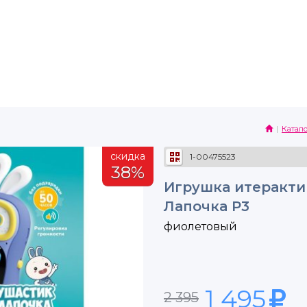
Катало
скидка
1-00475523
38%
Игрушка итерактив
Лапочка P3
фиолетовый
1 495
2 395