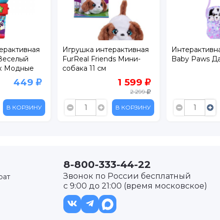
ерактивная
Игрушка интерактивная
Интерактивн
Веселый
FurReal Friends Мини-
Baby Paws Д
к Модные
собака 11 см
449
1 599
2 299
В КОРЗИНУ
В КОРЗИНУ
8-800-333-44-22
Звонок по России бесплатный
рат
с 9:00 до 21:00 (время московское)