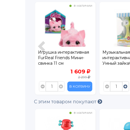
в наличии
в наличии
терактивная
Игрушка интерактивная
Музыкальная
 смена
FurReal Friends Мини-
интерактивн
еселых
свинка 11 см
Умный зайка® 
в и фраз,
Песни, сказк
700
1 609
ффекты
определяет 
1 399
2 299
В КОРЗИНУ
В КОРЗИНУ
С этим товаром покупают
в наличии
в наличии