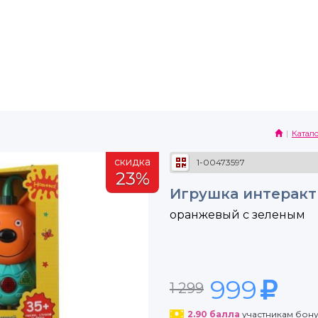
Катало
скидка
1-00473597
23%
Игрушка интеракт
оранжевый с зеленым
999
1 299
2.90
балла
участникам бон