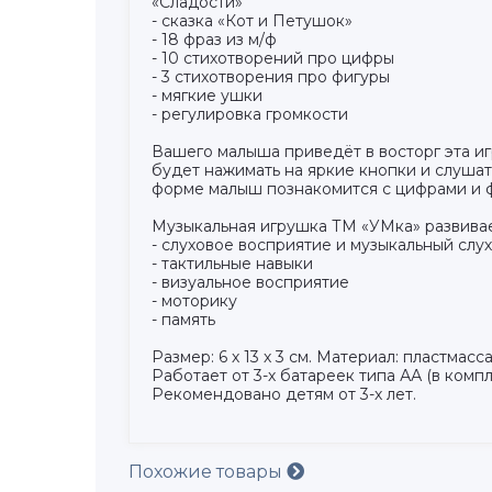
«Сладости»
- сказка «Кот и Петушок»
- 18 фраз из м/ф
- 10 стихотворений про цифры
- 3 стихотворения про фигуры
- мягкие ушки
- регулировка громкости
Вашего малыша приведёт в восторг эта и
будет нажимать на яркие кнопки и слушат
форме малыш познакомится с цифрами и ф
Музыкальная игрушка ТМ «УМка» развивае
- слуховое восприятие и музыкальный слух
- тактильные навыки
- визуальное восприятие
- моторику
- память
Размер: 6 х 13 х 3 см. Материал: пластмасса
Работает от 3-х батареек типа АА (в компл
Рекомендовано детям от 3-х лет.
Похожие товары