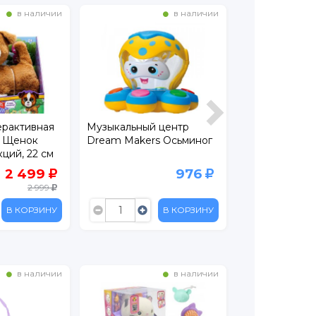
в наличии
в наличии
ерактивная
Музыкальный центр
Игрушка КНР 
 Щенок
Dream Makers Осьминог
музыкальная
ций, 22 см
2 499
976
2 999
В КОРЗИНУ
В КОРЗИНУ
в наличии
в наличии