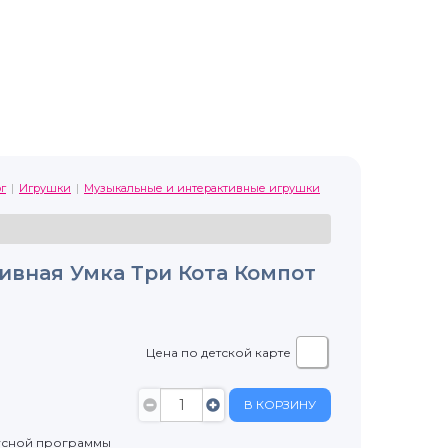
г
Игрушки
Музыкальные и интерактивные игрушки
ивная Умка Три Кота Компот
Цена по детской карте
В КОРЗИНУ
усной программы