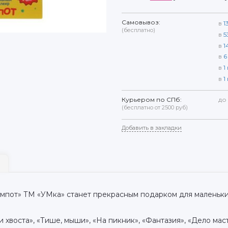
Самовывоз:
в
1
(бесплатно)
в
5
в
1
в
6
в
1
в
1
Курьером по СПб:
до
(бесплатно от 2500 руб)
Добавить в закладки
омпот» ТМ «УМка» станет прекрасным подарком для маленьк
три хвоста», «Тише, мыши», «На пикник», «Фантазия», «Дело м