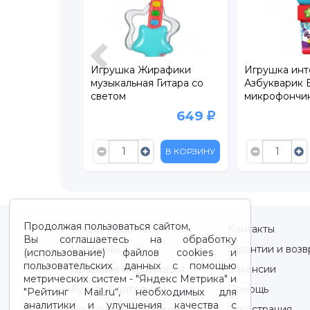
зыкальный
Игрушка Жирафики
Игрушка инт
шка-
музыкальная Гитара со
Азбукварик 
звук
светом
микрофончи
песенки
299
649
599
В КОРЗИНУ
В КОРЗИНУ
Продолжая пользоваться сайтом,
О нас / About us
Контакты
Вы соглашаетесь на обработку
Магазины
Гарантии и возв
(использование) файлов cookies и
пользовательских данных с помощью
Правовая информация
Вакансии
метрических систем - "Яндекс Метрика" и
Будьте бдительны!
Помощь
"Рейтинг Mail.ru“, необходимых для
аналитики и улучшения качества с
Бонусная программа
Регистрация