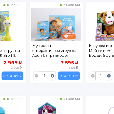
в наличии
в наличии
Музыкальная
Игрушка инт
ая игрушка
интерактивная игрушка
Мой питомец
alilo R1.
Abumba Граммофон
Бодди, 5 функ
и, потешки,
2 995
3 595
цвета
3 995
4 195
В КОРЗИНУ
В КОРЗИНУ
в наличии
в наличии