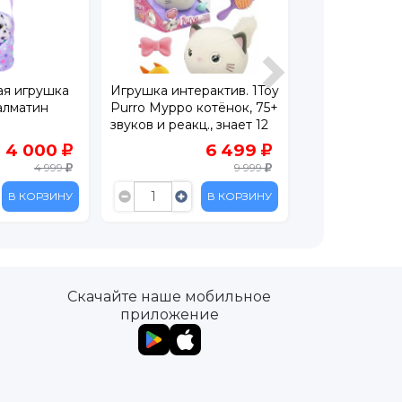
ая игрушка
Игрушка интерактив. 1Toy
Игрушка Умк
алматин
Purro Мурро котёнок, 75+
Музыкальная 
звуков и реакц., знает 12
10+ песен, ме
мелодий, мурлычит, с акс
звуков
4 000
6 499
4 999
9 999
В КОРЗИНУ
В КОРЗИНУ
Скачайте наше мобильное
приложение