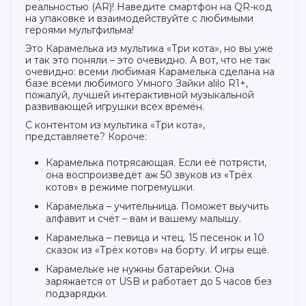
реальностью (AR)! Наведите смартфон на QR-код
на упаковке и взаимодействуйте с любимыми
героями мультфильма!
Это Карамелька из мультика «Три кота», но вы уже
и так это поняли – это очевидно. А вот, что не так
очевидно: всеми любимая Карамелька сделана на
базе всеми любимого Умного Зайки alilo R1+,
пожалуй, лучшей интерактивной музыкальной
развивающей игрушки всех времён.
С контентом из мультика «Три кота»,
представляете? Короче:
Карамелька потрясающая. Если её потрясти,
она воспроизведёт аж 50 звуков из «Трёх
котов» в режиме погремушки.
Карамелька – учительница. Поможет выучить
алфавит и счёт – вам и вашему малышу.
Карамелька – певица и чтец. 15 песенок и 10
сказок из «Трёх котов» на борту. И игры ещё.
Карамельке не нужны батарейки. Она
заряжается от USB и работает до 5 часов без
подзарядки.