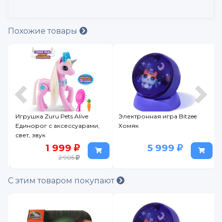
Похожие товары
а
Игрушка Zuru Pets Alive
Электронная игра Bitzee
.
Единорог с аксессуарами,
Хомяк
свет, звук
1 999
5 999
2 905
С этим товаром покупают