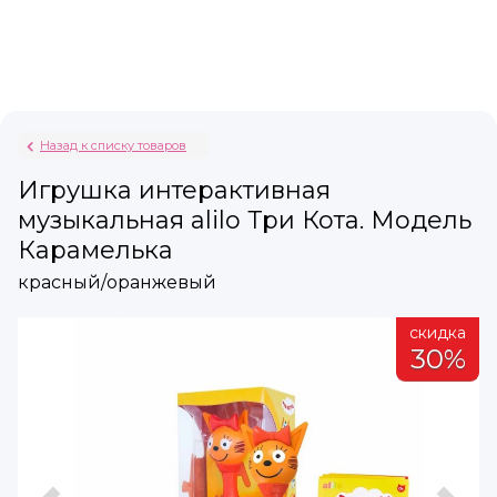
Назад к списку товаров
Игрушка интерактивная
музыкальная alilo Три Кота. Модель
Карамелька
красный/оранжевый
а
скидка
%
30%