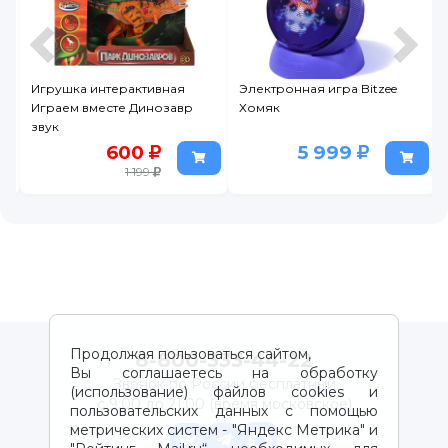
Игрушка интерактивная
Электронная игра Bitzee
а
Играем вместе Динозавр
Хомяк
звук
600
5 999
1 199
Продолжая пользоваться сайтом,
8-800-333-44-22
Вы соглашаетесь на обработку
Звонок по России бесплатный
(использование) файлов cookies и
с 9:00 до 21:00 (время московское)
пользовательских данных с помощью
метрических систем - "Яндекс Метрика" и