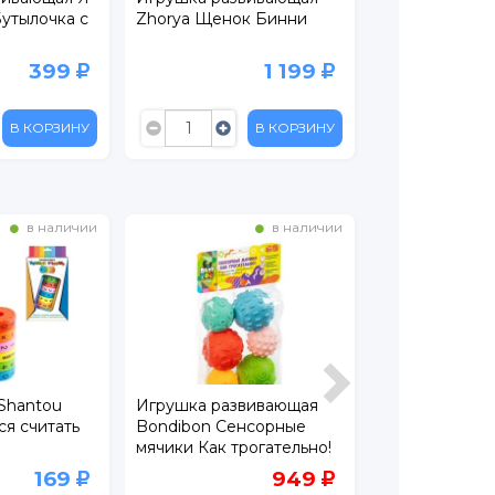
утылочка с
Zhorya Щенок Бинни
Пульти Друж
Ученый Кот М
функциональ
399
1 199
В КОРЗИНУ
В КОРЗИНУ
в наличии
в наличии
Shantou
Игрушка развивающая
Игрушка раз
ся считать
Bondibon Сенсорные
Dream Makers
мячики Как трогательно!
Логический к
169
949