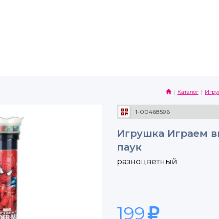
Каталог
Игр
1-00468596
Игрушка Играем в
паук
разноцветный
199