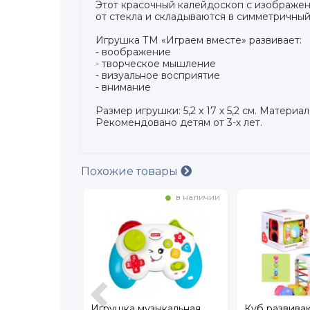
Этот красочный калейдоскоп с изображе
от стекла и складываются в симметричный
Игрушка ТМ «Играем вместе» развивает:
- воображение
- творческое мышление
- визуальное восприятие
- внимание
Размер игрушки: 5,2 х 17 х 5,2 см. Материал
Рекомендовано детям от 3-х лет.
Похожие товары
в наличии
в наличии
ya Toys
Игрушка музыкальная
Куб развив