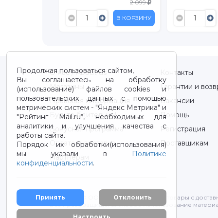
2 099
В КОРЗИНУ
В КОРЗИНУ
Продолжая пользоваться сайтом,
О нас / About us
Контакты
Вы соглашаетесь на обработку
Магазины
Гарантии и возв
(использование) файлов cookies и
пользовательских данных с помощью
Правовая информация
Вакансии
метрических систем - "Яндекс Метрика" и
Будьте бдительны!
Помощь
"Рейтинг Mail.ru“, необходимых для
аналитики и улучшения качества с
Бонусная программа
Регистрация
работы сайта.
Оплата и доставка
Поставщикам
Порядок их обработки(использования)
мы указали в
Политике
Партнерам
конфиденциальности
.
Принять
Отклонить
2012-2026 © ООО "ВОТОНЯ". Детские товары с достав
Все права защищены. Любое использование материа
Политика конфиденциальности
Настроить