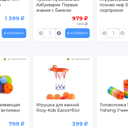
р
Азбукварик Первые
познаю мир Б
знания с Ёжиком
сюрпризом
(комплект: ёжик и кубики
1 399
979
(5 шт.))
1 399
В КОРЗИНУ
В КОРЗИНУ
в наличии
в наличии
звивающая
Игрушка для ванной
Головоломка 
Тактилики
Roxy-Kids Баскетбол
Yisheng Учим
799
399