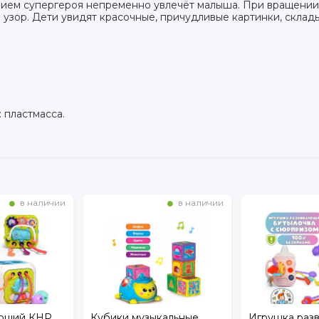
нием супергероя непременно увлечёт малыша. При вращении
 узор. Дети увидят красочные, причудливые картинки, склад
: пластмасса.
в наличии
в наличии
ающий КНР
Кубики музыкальные
Игрушка раз