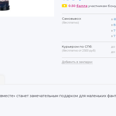
0.50
балла
участникам бон
Самовывоз:
в
6
(бесплатно)
в
8
в
7
в
7
Курьером по СПб:
до
(бесплатно от 2500 руб)
до
Добавить в закладки
вместе» станет замечательным подарком для маленьких фант