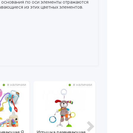
 основания по оси элементы отражаются
ывающиеся из этих цветных элементов.
в наличии
в наличии
вивающая Я
Игрушка развивающая
Мягкая игруш