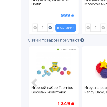
Пульт
Морской ми
249
999
В КОРЗИНУ
В КОРЗИНУ
С этим товаром покупают
в наличии
в наличии
звивающая
Игровой набор Toomies
Игрушка ра
одвесное
Веселый молоточек
Fancy Baby, 
3 599
1 349