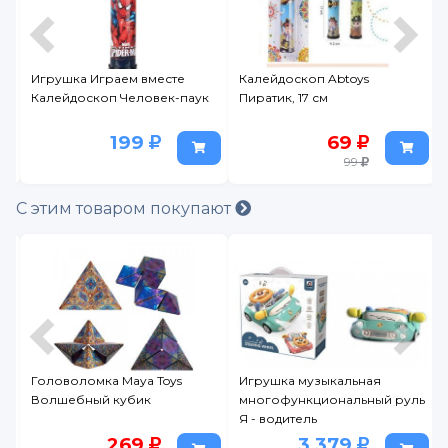
Игрушка Играем вместе
Калейдоскоп Abtoys
Калейдоскоп Человек-паук
Пиратик, 17 см
199
69
99
С этим товаром покупают
ди
Головоломка Maya Toys
Игрушка музыкальная
Волшебный кубик
многофункциональный руль
Я - водитель
269
3 379