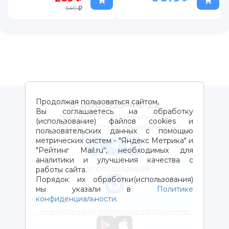
649
Продолжая пользоваться сайтом,
8-800-333-44-22
Вы соглашаетесь на обработку
Звонок по России бесплатный
(использование) файлов cookies и
с 9:00 до 21:00 (время московское)
пользовательских данных с помощью
метрических систем - "Яндекс Метрика" и
"Рейтинг Mail.ru“, необходимых для
аналитики и улучшения качества с
Чат с поддержкой
работы сайта.
Порядок их обработки(использования)
мы указали в
Политике
конфиденциальности
.
Скачайте наше мобильное приложение