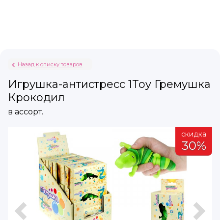
Назад к списку товаров
Игрушка-антистресс 1Toy Гремушка
Крокодил
в ассорт.
а
скидка
%
30%