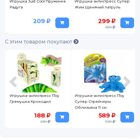
Игрушка Just Cool Пружинка
Игрушка-антистресс Супер
Радуга
Жим Щенячий патруль
209
299
599
С этим товаром покупают
Игрушка-антистресс 1Toy
Игрушка-антистресс 1Toy
Гремушка Крокодил
Супер Стрейчеры
Облизьяна 11 см
188
589
269
929