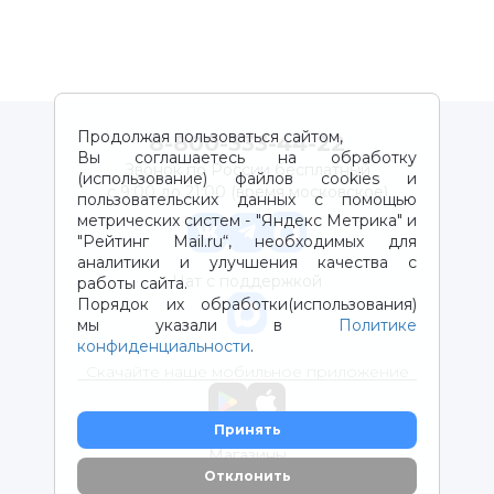
Продолжая пользоваться сайтом,
8-800-333-44-22
Вы соглашаетесь на обработку
Звонок по России бесплатный
(использование) файлов cookies и
с 9:00 до 21:00 (время московское)
пользовательских данных с помощью
метрических систем - "Яндекс Метрика" и
"Рейтинг Mail.ru“, необходимых для
аналитики и улучшения качества с
Чат с поддержкой
работы сайта.
Порядок их обработки(использования)
мы указали в
Политике
конфиденциальности
.
Скачайте наше мобильное приложение
Принять
Магазины
Отклонить