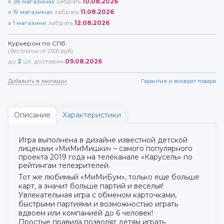
в
38
магазинах
забрать
10.08.2026
в
19
магазинах
забрать
11.08.2026
в
1
магазине
забрать
12.08.2026
Курьером по СПб:
(бесплатно от 2500 руб)
до
2
шт. доставим
09.08.2026
Добавить в закладки
Гарантия и возврат товара
Описание
Характеристики
Игра выполнена в дизайне известной детской
лицензии «МиМиМишки» – самого популярного
проекта 2019 года на телеканале «Карусель» по
рейтингам телезрителей.
Тот же любимый «МиМиБум», только еще больше
карт, а значит больше партий и веселья!
Увлекательная игра с обменом карточками,
быстрыми партиями и возможностью играть
вдвоем или компанией до 6 человек!
Простые правила позволят детям играть