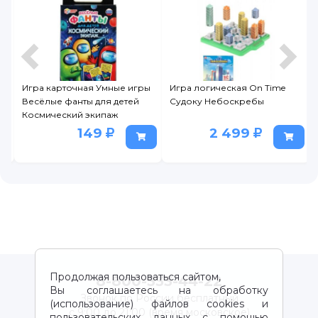
Игра карточная Умные игры
Игра логическая On Time
Весёлые фанты для детей
Судоку Небоскребы
Космический экипаж
149
2 499
Продолжая пользоваться сайтом,
8-800-333-44-22
Вы соглашаетесь на обработку
Звонок по России бесплатный
(использование) файлов cookies и
с 9:00 до 21:00 (время московское)
пользовательских данных с помощью