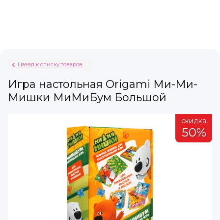
Назад к списку товаров
Игра настольная Origami Ми-Ми-
Мишки МиМиБум Большой
а
скидка
%
50%