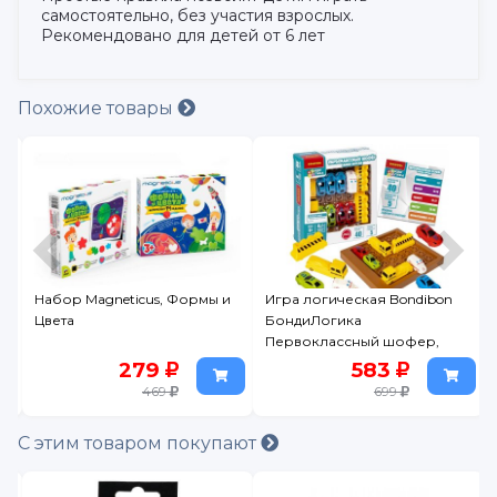
самостоятельно, без участия взрослых.
Рекомендовано для детей от 6 лет
Похожие товары
Набор Magneticus, Формы и
Игра логическая Bondibon
Цвета
БондиЛогика
Первоклассный шофер,
мини-версия
279
583
469
699
С этим товаром покупают