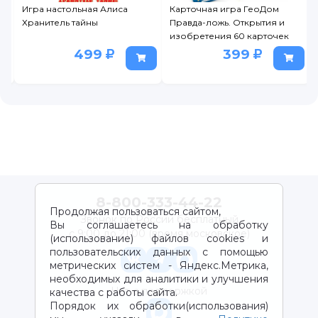
Игра настольная Алиса
Карточная игра ГеоДом
Хранитель тайны
Правда-ложь. Открытия и
изобретения 60 карточек
499
399
8-800-333-44-22
Продолжая пользоваться сайтом,
Звонок по России бесплатный
Вы соглашаетесь на обработку
с 9:00 до 21:00 (время московское)
(использование) файлов cookies и
пользовательских данных с помощью
метрических систем - Яндекс.Метрика,
необходимых для аналитики и улучшения
Чат с поддержкой
качества с работы сайта.
Порядок их обработки(использования)