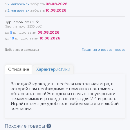
в
2
магазинах
забрать
08.08.2026
в
2
магазинах
забрать
10.08.2026
Курьером по СПб:
(бесплатно от 2500 руб)
до
5
шт. доставим
08.08.2026
до
10
шт. доставим
10.08.2026
Добавить в закладки
Гарантия и возврат товара
Описание
Характеристики
Заводной крокодил – весёлая настольная игра, в
которой вам необходимо с помощью пантомимы
объяснять слова! Это одна из самых популярных и
незаменимых игр предназначена для 2-4 игроков.
Играйте там, где удобно: в любом месте и в любой
компании.
Похожие товары