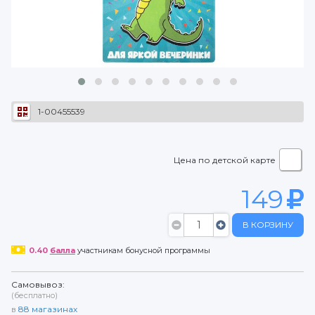
1-00455539
Цена по детской карте
149
В КОРЗИНУ
0.40
балла
участникам бонусной программы
Самовывоз:
(бесплатно)
в
88
магазинах