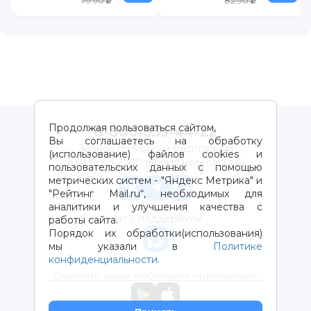
79.90
82.90
Продолжая пользоваться сайтом,
8-800-333-44-22
Вы соглашаетесь на обработку
Звонок по России бесплатный
(использование) файлов cookies и
с 9:00 до 21:00 (время московское)
пользовательских данных с помощью
метрических систем - "Яндекс Метрика" и
"Рейтинг Mail.ru“, необходимых для
аналитики и улучшения качества с
Чат с поддержкой
работы сайта.
Порядок их обработки(использования)
мы указали в
Политике
конфиденциальности
.
Скачайте наше мобильное приложение