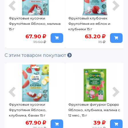
Фруктовые кусочки
Фруктовый клубочек
с
ФрутоНяня Яблоко, малина
ФрутоНяня из яблок и
15 г
клубники 15 г
67.90
63.20
79.90
79
С этим товаром покупают
Фруктовые кусочки
Фруктовые фигурки Gipopo
,
ФрутоНяня Яблоко,
Яблоко, клубника, малина с
клубника, банан 15 г
12 мес., 15 г
67.90
39