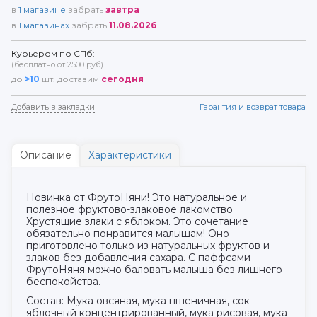
в
1
магазине
забрать
завтра
в
1
магазинах
забрать
11.08.2026
Курьером по СПб:
(бесплатно от 2500 руб)
до
>10
шт. доставим
сегодня
Добавить в закладки
Гарантия и возврат товара
Описание
Характеристики
Новинка от ФрутоНяни! Это натуральное и
полезное фруктово-злаковое лакомство
Хрустящие злаки с яблоком. Это сочетание
обязательно понравится малышам! Оно
приготовлено только из натуральных фруктов и
злаков без добавления сахара. С паффсами
ФрутоНяня можно баловать малыша без лишнего
беспокойства.
Состав: Мука овсяная, мука пшеничная, сок
яблочный концентрированный, мука рисовая, мука