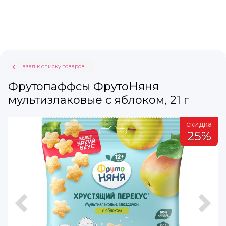
Назад к списку товаров
Фрутопаффсы ФрутоНяня
мультизлаковые с яблоком, 21 г
а
скидка
%
25%