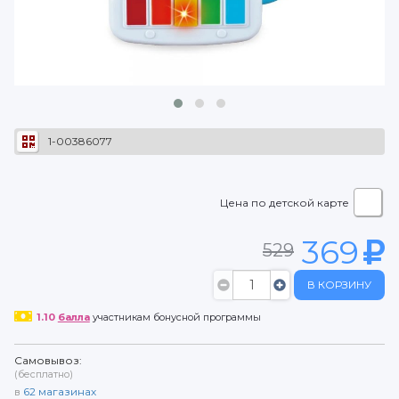
1-00386077
Цена по детской карте
369
529
В КОРЗИНУ
1.10
балла
участникам бонусной программы
Самовывоз:
(бесплатно)
в
62
магазинах