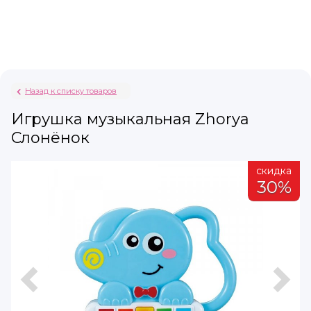
Назад к списку товаров
Игрушка музыкальная Zhorya
Слонёнок
а
скидка
%
30%