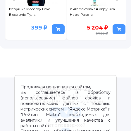
Игрушка Mommy Love
Интерактивная игрушка
Electronic Пульт
Наре Ракета
399
5 204
6 739
Продолжая пользоваться сайтом,
8-800-333-44-22
Вы соглашаетесь на обработку
Звонок по России бесплатный
(использование) файлов cookies и
с 9:00 до 21:00 (время московское)
пользовательских данных с помощью
метрических систем - "Яндекс Метрика" и
"Рейтинг Mail.ru“, необходимых для
аналитики и улучшения качества с
Чат с поддержкой
работы сайта.